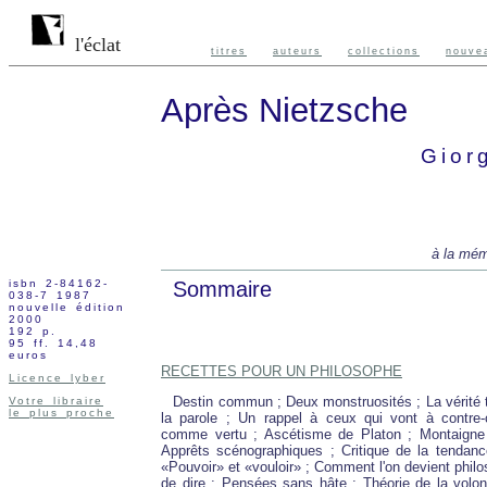
l'éclat
titres
auteurs
collections
nouve
Après Nietzsche
Gior
à la mém
isbn 2-84162-
Sommaire
038-7 1987
nouvelle édition
2000
192 p.
95 ff. 14,48
euros
RECETTES POUR UN PHILOSOPHE
Licence lyber
Destin commun ; Deux monstruosités ; La vérité te
Votre libraire
le plus proche
la parole ; Un rappel à ceux qui vont à contre-c
comme vertu ; Ascétisme de Platon ; Montaigne
Apprêts scénographiques ; Critique de la tendanc
«Pouvoir» et «vouloir» ; Comment l'on devient philo
de dire ; Pensées sans hâte ; Théorie de la volonté