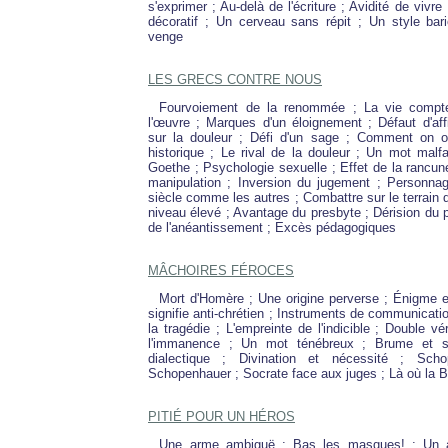
s'exprimer ; Au-delà de l'écriture ; Avidité de vivr
décoratif ; Un cerveau sans répit ; Un style bari
venge
LES GRECS CONTRE NOUS
Fourvoiement de la renommée ; La vie compt
l'œuvre ; Marques d'un éloignement ; Défaut d'aff
sur la douleur ; Défi d'un sage ; Comment on ou
historique ; Le rival de la douleur ; Un mot malf
Goethe ; Psychologie sexuelle ; Effet de la rancun
manipulation ; Inversion du jugement ; Personna
siècle comme les autres ; Combattre sur le terrain 
niveau élevé ; Avantage du presbyte ; Dérision du 
de l'anéantissement ; Excès pédagogiques
MÂCHOIRES FÉROCES
Mort d'Homère ; Une origine perverse ; Énigme et
signifie anti-chrétien ; Instruments de communicati
la tragédie ; L'empreinte de l'indicible ; Double véri
l'immanence ; Un mot ténébreux ; Brume et sol
dialectique ; Divination et nécessité ; Scho
Schopenhauer ; Socrate face aux juges ; Là où la B
PITIÉ POUR UN HÉROS
Une arme ambiguë ; Bas les masques! ; Un am