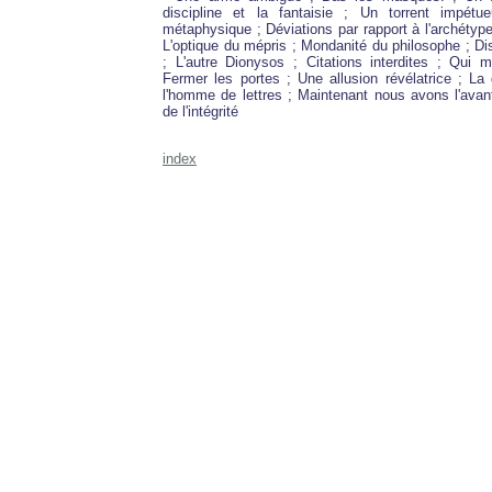
discipline et la fantaisie ; Un torrent impét
métaphysique ; Déviations par rapport à l'archétype
L'optique du mépris ; Mondanité du philosophe ; Dis
; L'autre Dionysos ; Citations interdites ; Qui mé
Fermer les portes ; Une allusion révélatrice ; La
l'homme de lettres ; Maintenant nous avons l'ava
de l'intégrité
index