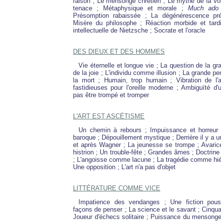
raison ; Le mensonge chrétien ; Le mythe de la v
tenace ; Métaphysique et morale ;
Much ado 
Présomption rabaissée ; La dégénérescence préc
Misère du philosophe ; Réaction morbide et tardi
intellectuelle de Nietzsche ; Socrate et l'oracle
DES DIEUX ET DES HOMMES
Vie éternelle et longue vie ; La question de la g
de la joie ; L'individu comme illusion ; La grande pe
la mort ; Humain, trop humain ; Vibration de l'a
fastidieuses pour l'oreille moderne ; Ambiguïté d
pas être trompé et tromper
L'ART EST ASCÉTISME
Un chemin à rebours ; Impuissance et horreur 
baroque ; Dépouillement mystique ; Derrière il y a 
et après Wagner ; La jeunesse se trompe ; Avarice
histrion ; Un trouble-fête ; Grandes âmes ; Doctrine
; L'angoisse comme lacune ; La tragédie comme hié
Une opposition ; L'art n'a pas d'objet
LITTÉRATURE COMME VICE
Impatience des vendanges ; Une fiction pous
façons de penser ; La science et le savant ; Cinqua
Joueur d'échecs solitaire ; Puissance du mensonge