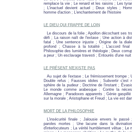
remplace la vie ; Le renard et les raisins ; Les ty
; L'inactuel devient actuel ; Deux styles ; Hom
homme d'action ; L'enchantement de l'histoire
LE DIEU QUI FRAPPE DE LOIN
Le discours de la folie ; Apollon décochant ses tra
défi ; La raison naît de l'extase ; Une action à dis
fatal ; Une sentence injuste ; Origine de la diale
profond ; Chasse à la totalité ; L'accord final 
Philosophie des lumières et théologie ; Deux corrup
a peur ; Un esclavage travesti ; Entourés d'une nuit
LE PRÉSENT N'EXISTE PAS
Au sujet de l'extase ; Le frémissement trompe ; U
Double refus ; Fausses idoles ; Subvertir c'est r
sphère de la pudeur ; Doctrine de l'instant ; Évasio
Le monde comme arabesque ; Contre la nécess
Allemagne ; Paradoxes apparents ; Génie gaspillé 
sur la morale ; Aristophane et Freud ; La vie est da
MORT DE LA PHILOSOPHIE
L'insécurité finale ; Jalousie envers le passé
paroles mortes ; Une lacune dans la divinatio
d'interlocuteurs ; La vérité humblement vêtue ; Le na