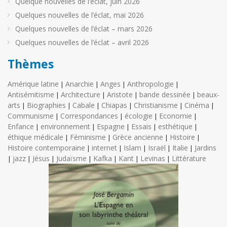
Quelque nouvelles de l’éclat, juin 2026
Quelques nouvelles de l’éclat, mai 2026
Quelques nouvelles de l’éclat – mars 2026
Quelques nouvelles de l’éclat – avril 2026
Thèmes
Amérique latine
Anarchie
Anges
Anthropologie
|
|
|
|
Antisémitisme
Architecture
Aristote
bande dessinée
beaux-
|
|
|
|
arts
Biographies
Cabale
Chiapas
Christianisme
Cinéma
|
|
|
|
|
|
Communisme
Correspondances
écologie
Economie
|
|
|
|
Enfance
environnement
Espagne
Essais
esthétique
|
|
|
|
|
éthique médicale
Féminisme
Grèce ancienne
Histoire
|
|
|
|
Histoire contemporaine
internet
Islam
Israël
Italie
Jardins
|
|
|
|
|
jazz
Jésus
Judaïsme
Kafka
Kant
Levinas
Littérature
|
|
|
|
|
|
|