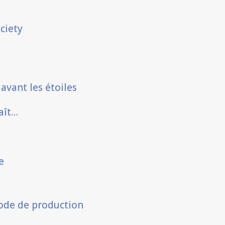
ciety
avant les étoiles
aît…
e
de de production