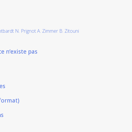
tbardt N. Prignot A. Zimmer B. Zitouni
e n’existe pas
es
format)
ns