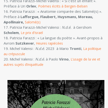
15. Patricia Farazzi-Michel Valensi : « Si c’est un enfant ».
Préface à Uri
Orlev
,
Poèmes écrits à Bergen-Belsen
16. Patricia Farazzi : « Anatomie comparée des Salomé(s) ».
Préface à
Lafforgue, Flaubert,
Huysmans, Moreau,
Apollinaire
,
Salomé(s)
17. Patricia Farazzi-Michel Valensi :
N.d.é.
à Gershom
Scholem
,
Le prix d’Israël
18. Patricia Farazzi : « La langue du poète ». Avant-propos à
Avrom
Sutzkever
,
Heures rapiécées
19. Michel Valensi :
N.d.é.
2023 à Mario
Tronti
,
La politique
au crépuscule
20. Michel Valensi :
N.d.é.
à Paolo
Virno
,
L’usage de la vie et
autres sujets d’inquiétude