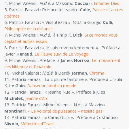
4. Michel Valensi :
N.d.é.
à Massimo
Cacciari
,
Enfanter Dieu
5. Patricia Farazzi : Préface à Leandro
Calle
,
Passer et autres
poèmes
6. Patricia Farazzi : « Vissutezza ». N.d.t. à Giorgio
Colli
,
.
Philosophie de la distance
7. Michel Valensi :
N.d.é.
à Philip K.
Dick
,
Si ce monde vous
déplaît et autres essais
8. Patricia Farazzi : « Je suis revenu lentement ». Préface à
Javier
Heraud
,
Le Fleuve suivi de Le Voyage
9. Michel Valensi : Préface à James
Horrox
,
Le mouvement
des kibboutz et l’anarchie
10. Michel Valensi :
N.d.é.
à Derek
Jarman
,
Chroma
11. Patricia Farazzi : La « plume fantôme ». Préface à Ursula
K.
Le Guin
,
Danser au bord du monde
12. Patricia Farazzi : « Jeanne Nue ». Préface à Jules
Michelet
,
Jeanne d’Arc
13. Patricia Farazzi-Michel Valensi : N.d.t. à Mazzino
Montinari
,
« La Volonté de puissance » n’existe pas
14. Patricia Farazzi : « Carasatura ». Préface à Costantino
Nivola
,
Mémoires d’Orani