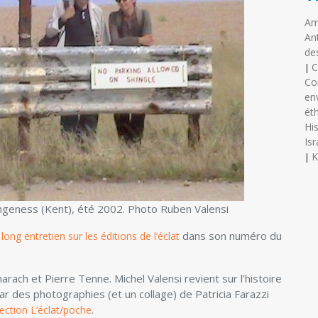
Am
An
de
C
|
Co
en
ét
His
Isr
K
|
Dungeness (Kent), été 2002. Photo Ruben Valensi
dans son numéro du
 long entretien sur les éditions de l’éclat
rach et Pierre Tenne. Michel Valensi revient sur l’histoire
par des photographies (et un collage) de Patricia Farazzi
.
lection L’éclat/poche