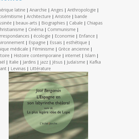
érique latine
Anarchie
Anges
Anthropologie
|
|
|
|
tisémitisme
Architecture
Aristote
bande
|
|
|
ssinée
beaux-arts
Biographies
Cabale
Chiapas
|
|
|
|
hristianisme
Cinéma
Communisme
|
|
|
rrespondances
écologie
Economie
Enfance
|
|
|
|
vironnement
Espagne
Essais
esthétique
|
|
|
|
hique médicale
Féminisme
Grèce ancienne
|
|
|
toire
Histoire contemporaine
internet
Islam
|
|
|
|
aël
Italie
Jardins
jazz
Jésus
Judaïsme
Kafka
|
|
|
|
|
|
ant
Levinas
Littérature
|
|