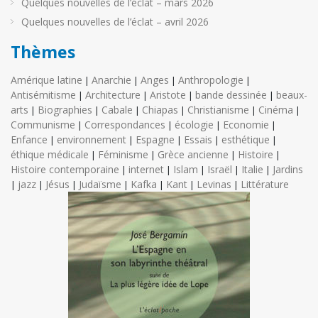
Quelques nouvelles de l’éclat – mars 2026
Quelques nouvelles de l’éclat – avril 2026
Thèmes
Amérique latine
Anarchie
Anges
Anthropologie
|
|
|
|
Antisémitisme
Architecture
Aristote
bande dessinée
beaux-
|
|
|
|
arts
Biographies
Cabale
Chiapas
Christianisme
Cinéma
|
|
|
|
|
|
Communisme
Correspondances
écologie
Economie
|
|
|
|
Enfance
environnement
Espagne
Essais
esthétique
|
|
|
|
|
éthique médicale
Féminisme
Grèce ancienne
Histoire
|
|
|
|
Histoire contemporaine
internet
Islam
Israël
Italie
Jardins
|
|
|
|
|
jazz
Jésus
Judaïsme
Kafka
Kant
Levinas
Littérature
|
|
|
|
|
|
|