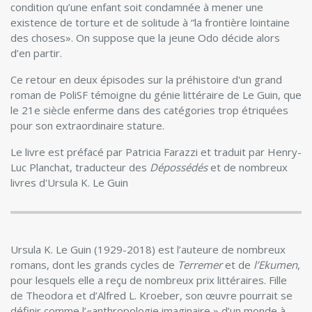
condition qu’une enfant soit condamnée à mener une
existence de torture et de solitude à “la frontière lointaine
des choses». On suppose que la jeune Odo décide alors
d’en partir.
Ce retour en deux épisodes sur la préhistoire d'un grand
roman de PoliSF témoigne du génie littéraire de Le Guin, que
le 21e siècle enferme dans des catégories trop étriquées
pour son extraordinaire stature.
Le livre est préfacé par Patricia Farazzi et traduit par Henry-
Luc Planchat, traducteur des
Dépossédés
et de nombreux
livres d'Ursula K. Le Guin
Ursula K. Le Guin (1929-2018) est l’auteure de nombreux
romans, dont les grands cycles de
­Terremer
et de
l’Ekumen
,
pour lesquels elle a reçu de nombreux prix littéraires. Fille
de Theodora et ­d’Alfred L. Kroeber, son œuvre pourrait se
définir comme l’«anthropologie imaginaire » d’un monde à