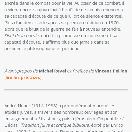
ancrée dans le combat pour la vie. Au cœur de ce combat, il
revient encore aujourd’hui à Israël de ne jamais renoncer à
sa capacité d’écoute de ce que lui dit ce silence existentiel.
Plus d’un demi-siècle après sa première édition en 1970,
alors que le bruit de la guerre se fait à nouveau entendre,
l’Exil de la parole
, qui dit la promesse du judaïsme et sa
capacité d’écoute, s’affirme plus que jamais dans sa
pertinence philosophique et politique.
Avant-propos de
Michel Revel
e
t Préface de
Vincent Peillon
(
lire les préfaces
)
André Neher (1914-1988) a profondément marqué les
études juives, à travers ses nombreux ouvrages et son
enseignement à Strasbourg puis à Jérusalem. On peut lire à
L’éclat :
Tradition juive et critique biblique,
édité par Enrico
Lucca (2024) ou le volume d’hommages,
Héritages d’André