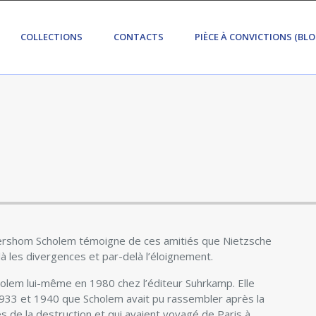
COLLECTIONS
CONTACTS
PIÈCE À CONVICTIONS (BLO
ershom Scholem témoigne de ces amitiés que Nietzsche
là les divergences et par-delà l’éloignement.
holem lui-même en 1980 chez l’éditeur Suhrkamp. Elle
933 et 1940 que Scholem avait pu rassembler après la
 de la destruction et qui avaient voyagé de Paris à