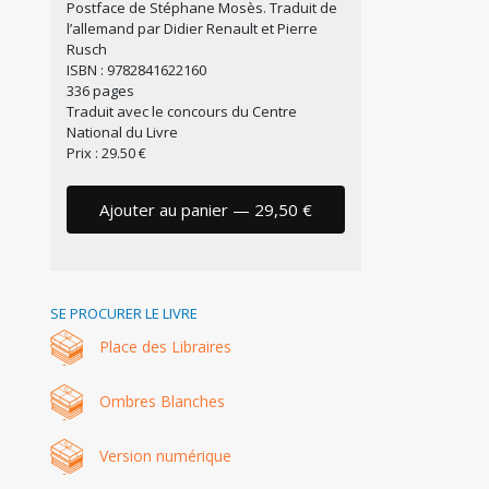
Postface de Stéphane Mosès. Traduit de
l’allemand par Didier Renault et Pierre
Rusch
ISBN : 9782841622160
336 pages
Traduit avec le concours du Centre
National du Livre
Prix : 29.50 €
Ajouter au panier — 29,50 €
SE PROCURER LE LIVRE
Place des Libraires
Ombres Blanches
Version numérique