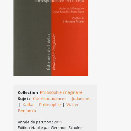
Philosophie imaginaire
Collection
Correspondances
Judaïsme
Sujets
|
Kafka
Philosophie
Walter
|
|
|
Benjamin
Année de parution : 2011
Edition établie par Gershom Scholem.