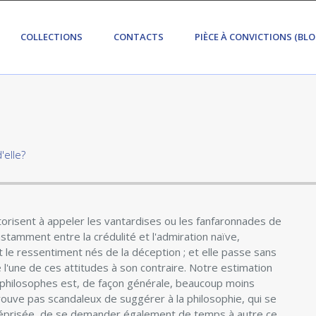
COLLECTIONS
CONTACTS
PIÈCE À CONVICTIONS (BLO
'elle?
orisent à appeler les vantardises ou les fanfaronnades de
stamment entre la crédulité et l'admiration naïve,
 le ressentiment nés de la déception ; et elle passe sans
 l'une de ces attitudes à son contraire. Notre estimation
s philosophes est, de façon générale, beaucoup moins
 trouve pas scandaleux de suggérer à la philosophie, qui se
 méprisée, de se demander également de temps à autre ce