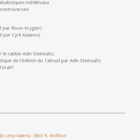
cabalistiques médiévaux
s controverses
é par Rivon Krygier)
é par Cyril Aslanov)
 le rabbin Adin Steinsaltz.
ique de l’édition du Talmud par Adin Steinsaltz
 Torah?
do Lévy-Valensi
Elliot R. Wolfson