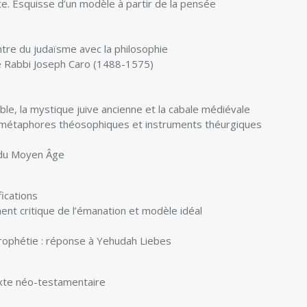
te. Esquisse d’un modèle à partir de la pensée
tre du judaïsme avec la philosophie
 de Rabbi Joseph Caro (1488-1575)
le, la mystique juive ancienne et la cabale médiévale
 ; métaphores théosophiques et instruments théurgiques
 du Moyen Âge
fications
nt critique de l’émanation et modèle idéal
prophétie : réponse à Yehudah Liebes
xte néo-testamentaire