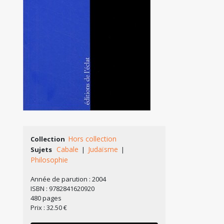
Hors collection
Collection
Cabale
Judaïsme
Sujets
|
|
Philosophie
Année de parution : 2004
ISBN : 9782841620920
480 pages
Prix : 32.50 €