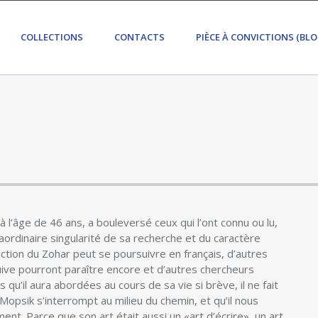
COLLECTIONS
CONTACTS
PIÈCE À CONVICTIONS (BLO
à l’âge de 46 ans, a bouleversé ceux qui l’ont connu ou lu,
aordinaire singularité de sa recherche et du caractère
ction du Zohar peut se poursuivre en français, d’autres
uive pourront paraître encore et d’autres chercheurs
 qu’il aura abordées au cours de sa vie si brève, il ne fait
opsik s’interrompt au milieu du chemin, et qu’il nous
nt. Parce que son art était aussi un «art d’écrire», un art