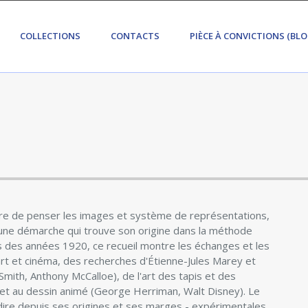
COLLECTIONS
CONTACTS
PIÈCE À CONVICTIONS (BLO
nière de penser les images et système de représentations,
n une démarche qui trouve son origine dans la méthode
 des années 1920, ce recueil montre les échanges et les
'art et cinéma, des recherches d'Étienne-Jules Marey et
mith, Anthony McCalloe), de l'art des tapis et des
et au dessin animé (George Herriman, Walt Disney). Le
dire depuis ses origines et ses marges - expérimentales,