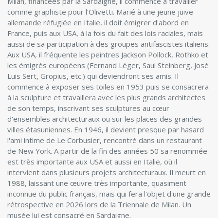
Milan, financées par la Sardaigne, il commence à travailler
comme graphiste pour l'Olivetti. Marié à une jeune juive
allemande réfugiée en Italie, il doit émigrer d'abord en
France, puis aux USA, à la fois du fait des lois raciales, mais
aussi de sa participation à des groupes antifascistes italiens.
Aux USA, il fréquente les peintres Jackson Pollock, Rothko et
les émigrés européens (Fernand Léger, Saul Steinberg, José
Luis Sert, Gropius, etc.) qui deviendront ses amis. Il
commence à exposer ses toiles en 1953 puis se consacrera
à la sculpture et travaillera avec les plus grands architectes
de son temps, inscrivant ses sculptures au cœur
d'ensembles architecturaux ou sur les places des grandes
villes étasuniennes. En 1946, il devient presque par hasard
l'ami intime de Le Corbusier, rencontré dans un restaurant
de New York. A partir de la fin des années 50 sa renommée
est très importante aux USA et aussi en Italie, où il
intervient dans plusieurs projets architecturaux. Il meurt en
1988, laissant une œuvre très importante, quasiment
inconnue du public français, mais qui fera l'objet d'une grande
rétrospective en 2026 lors de la Triennale de Milan. Un
musée lui est consacré en Sardaigne.