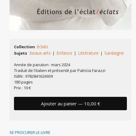
éclats
Collection
beaux-arts
Enfance
Littérature
Sardaigne
Sujets
|
|
|
Année de parution : mars 2024
Traduit de l'italien et présenté par Patricia Farazzi
ISBN : 9782841626939
180 pages
Prix : 10 €
Ajouter au panier — 10,00 €
SE PROCURER LE LIVRE