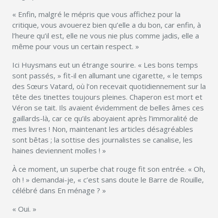
« Enfin, malgré le mépris que vous affichez pour la
critique, vous avouerez bien qu’elle a du bon, car enfin, à
l’heure qu’il est, elle ne vous nie plus comme jadis, elle a
même pour vous un certain respect. »
Ici Huysmans eut un étrange sourire. « Les bons temps
sont passés, » fit-il en allumant une cigarette, « le temps
des Sœurs Vatard, où l’on recevait quotidiennement sur la
tête des tinettes toujours pleines. Chaperon est mort et
Véron se tait. Ils avaient évidemment de belles âmes ces
gaillards-là, car ce qu’ils aboyaient après l’immoralité de
mes livres ! Non, maintenant les articles désagréables
sont bêtas ; la sottise des journalistes se canalise, les
haines deviennent molles ! »
À ce moment, un superbe chat rouge fit son entrée. « Oh,
oh ! » demandai-je, « c’est sans doute le Barre de Rouille,
célébré dans En ménage ? »
« Oui. »