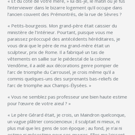
« Et du côté de votre mère, » lui dis-je, le matin où je fus
l’interviewer dans le bizarre logement qu’il occupe dans
l’ancien couvent des Prémontrés, de la rue de Sèvres ?
« Petits-bourgeois. Mon grand-père était caissier du
ministère de l’Intérieur. Pourtant, puisque vous me
paraissez préoccupé des antécédents héréditaires, je
vous dirai que le père de ma grand-mère était un
sculpteur, prix de Rome. Il a fabriqué un tas de
vêtements en saillie sur le piédestal de la colonne
Vendôme, il a aidé aux décorations genre pompier de
l’arc de triomphe du Carrousel, je crois même qu’il a
commis quelques-uns des surprenants bas-reliefs de
l’arc de triomphe aux Champs-Élysées. »
« Vous ne semblez pas professeur une bien haute estime
pour l’œuvre de votre aïeul ? »
« Le père Gérard était, je crois, un Maindron quelconque,
un vague plâtrier consciencieux ; il sculptait ni mieux, ni
plus mal que les gens de son époque ; au fond, je n’ai ni
estime ni mésestime pour ses œuvres. Elles me laissent