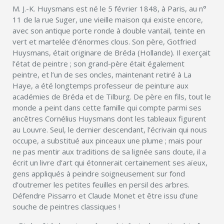
M. J.-K. Huysmans est né le 5 février 1848, à Paris, au n°
11 de la rue Suger, une vieille maison qui existe encore,
avec son antique porte ronde à double vantail, teinte en
vert et martelée d’énormes clous. Son père, Gotfried
Huysmans, était originare de Bréda (Hollande). Il exerçait
l’état de peintre ; son grand-père était également
peintre, et l’un de ses oncles, maintenant retiré à La
Haye, a été longtemps professeur de peinture aux
académies de Bréda et de Tilburg. De père en fils, tout le
monde a peint dans cette famille qui compte parmi ses
ancêtres Cornélius Huysmans dont les tableaux figurent
au Louvre. Seul, le dernier descendant, l’écrivain qui nous
occupe, a substitué aux pinceaux une plume ; mais pour
ne pas mentir aux traditions de sa lignée sans doute, il a
écrit un livre d’art qui étonnerait certainement ses aïeux,
gens appliqués à peindre soigneusement sur fond
d’outremer les petites feuilles en persil des arbres.
Défendre Pissarro et Claude Monet et être issu d’une
souche de peintres ­classiques !