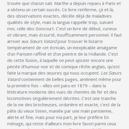
trouée que chacun sait. Marthe a depuis reparu à Paris et
a obtenu un certain succès. Ce livre renferme, çà et là,
des observations exactes, décèle déjà de maladives
qualités de style, mais la langue rappelle trop, suivant
moi, celle des Goncourt. C’est un livre de début, curieux
et vibrant, mais écourté, insuffisamment personnel. Il faut
arriver aux
Sœurs Vatard
pour trouver le bizarre
tempérament de cet écrivain, un inexplicable amalgame
d’un Parisien raffiné et d’un peintre de la Hollande. C’est
de cette fusion, à laquelle on peut ajouter encore une
pincée d’humour noir et de comique rêche anglais, qu’est
faite la marque des œuvres qui nous occupent.
Les Sœurs
Vatard
contiennent de belles pages, amènent même pour
la première fois – elles ont paru en 1879 – dans la
littérature moderne des vues de chemins de fer et des
locomotives singulièrement décrites. C’est une tranche
de la vie des brocheuses, ordurière et exacte, c’est de la
pâte du vieux Steen, maniée par une main parisienne,
alerte et fine, mais pour ma part, je leur préfère En
ménage, qui reste d’ailleurs mon livre favori parmi ceux