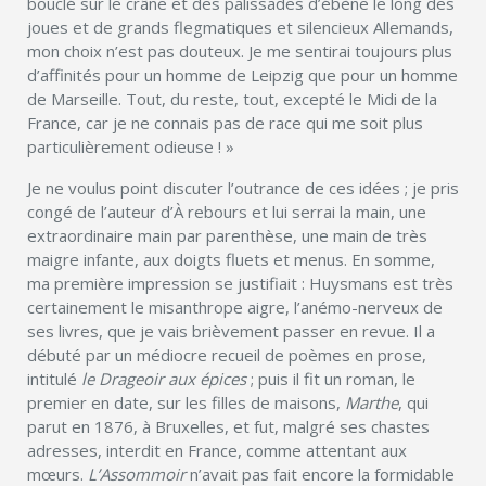
bouclé sur le crâne et des palissades d’ébène le long des
joues et de grands flegmatiques et silencieux Allemands,
mon choix n’est pas douteux. Je me sentirai toujours plus
d’affinités pour un homme de Leipzig que pour un homme
de Marseille. Tout, du reste, tout, excepté le Midi de la
France, car je ne connais pas de race qui me soit plus
particulièrement odieuse ! »
Je ne voulus point discuter l’outrance de ces idées ; je pris
congé de l’auteur d’À rebours et lui serrai la main, une
extraordinaire main par parenthèse, une main de très
maigre infante, aux doigts fluets et menus. En somme,
ma première impression se justifiait : Huysmans est très
certainement le misanthrope aigre, l’anémo-nerveux de
ses livres, que je vais brièvement passer en revue. Il a
débuté par un médiocre recueil de poèmes en prose,
intitulé
le Drageoir aux épices
; puis il fit un roman, le
premier en date, sur les filles de maisons,
Marthe
, qui
parut en 1876, à Bruxelles, et fut, malgré ses chastes
adresses, interdit en France, comme attentant aux
mœurs.
L’Assommoir
n’avait pas fait encore la formidable