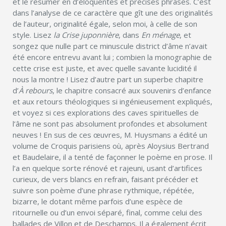
et le résumer en d’éloquentes et précises phrases. C’est
dans l’analyse de ce caractère que gît une des originalités
de l’auteur, originalité égale, selon moi, à celle de son
style. Lisez
la Crise juponnière
, dans
En ménage
, et
songez que nulle part ce minuscule district d’âme n’avait
été encore entrevu avant lui ; combien la monographie de
cette crise est juste, et avec quelle savante lucidité il
nous la montre ! Lisez d’autre part un superbe chapitre
d’
À rebours
, le chapitre consacré aux souvenirs d’enfance
et aux retours théologiques si ingénieusement expliqués,
et voyez si ces explorations des caves spirituelles de
l’âme ne sont pas absolument profondes et absolument
neuves ! En sus de ces œuvres, M. Huysmans a édité un
volume de Croquis parisiens où, après Aloysius Bertrand
et Baudelaire, il a tenté de façonner le poème en prose. Il
l’a en quelque sorte rénové et rajeuni, usant d’artifices
curieux, de vers blancs en refrain, faisant précéder et
suivre son poème d’une phrase rythmique, répétée,
bizarre, le dotant même parfois d’une espèce de
ritournelle ou d’un envoi séparé, final, comme celui des
ballades de Villon et de Deschamps. Il a également écrit