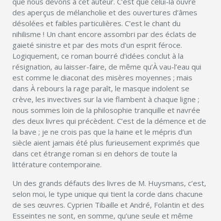
que nous devons à cet auteur. C’est que celui-là ouvre
des aperçus de mélancholie et des ouvertures d’âmes
désolées et faibles particulières. C’est le chant du
nihilisme ! Un chant encore assombri par des éclats de
gaieté sinistre et par des mots d’un esprit féroce.
Logiquement, ce roman bourré d’idées conclut à la
résignation, au laisser-faire, de même qu’À vau-l’eau qui
est comme le diaconat des misères moyennes ; mais
dans À rebours la rage paraît, le masque indolent se
crève, les invectives sur la vie flambent à chaque ligne ;
nous sommes loin de la philosophie tranquille et navrée
des deux livres qui précèdent. C’est de la démence et de
la bave ; je ne crois pas que la haine et le mépris d’un
siècle aient jamais été plus furieusement exprimés que
dans cet étrange roman si en dehors de toute la
littérature contemporaine.
Un des grands défauts des livres de M. Huysmans, c’est,
selon moi, le type unique qui tient la corde dans chacune
de ses œuvres. Cyprien Tibaille et André, Folantin et des
Esseintes ne sont, en somme, qu’une seule et même