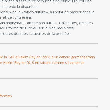
le prend d'assaut, et retourne à l'invisible. Elle est une
ctique de la disparition.
ionaux de la «cyber-culture», au point de passer dans le
s et de contresens.
tain anonymat ; comme son auteur, Hakim Bey, dont les
s, sous forme de livre ou sur le Net, mouvants,
s routes pour les caravanes de la pensée.
blié la TAZ d'Hakim Bey en 1997) à un éditeur germanopratin
Même Hakim Bey en 2010 en faisant comme s'il venait de
 format)