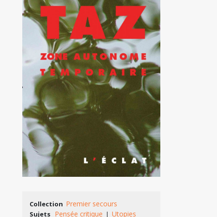
Premier secours
Collection
Pensée critique
Utopies
Sujets
|