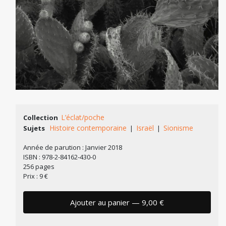
L’éclat/poche
Collection
Histoire contemporaine
Israël
Sionisme
Sujets
|
|
Année de parution : Janvier 2018
ISBN : 978-2-84162-430-0
256 pages
Prix : 9 €
Ajouter au panier — 9,00 €