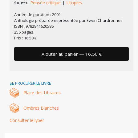
Pensée critique
Utopies
Sujets
|
Année de parution : 2001
Anthologie préparée et présentée par Ewen Chardronnet
ISBN : 9782841620586
256 pages
Prix : 16.50 €
Ajouter au panier — 16,50 €
SE PROCURER LE LIVRE
Place des Libraires
Ombres Blanches
Consulter le lyber