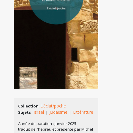
L’éclat/poche
Collection
Israël
Judaïsme
Littérature
Sujets
|
|
Année de parution : janvier 2025
traduit de l’hébreu et présenté par Michel