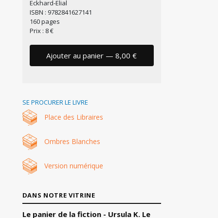
Eckhard-Elial
ISBN : 9782841627141
160 pages
Prix : 8 €
Ajouter au panier — 8,00 €
SE PROCURER LE LIVRE
Place des Libraires
Ombres Blanches
Version numérique
DANS NOTRE VITRINE
Le panier de la fiction - Ursula K. Le