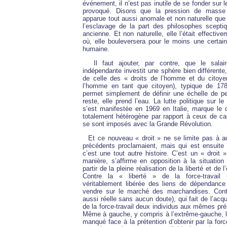
événement, il n’est pas inutile de se fonder sur le 
provoqué. Disons que la pression de masse 
apparue tout aussi anomale et non naturelle que l
l’esclavage de la part des philosophes scept
ancienne. Et non naturelle, elle l’était effectiv
où, elle bouleversera pour le moins une certain
humaine.
Il faut ajouter, par contre, que le sala
indépendante investit une sphère bien différent
de celle des « droits de l’homme et du citoy
l’homme en tant que citoyen), typique de 17
permet simplement de définir une échelle de per
reste, elle prend l’eau. La lutte politique sur le s
s’est manifestée en 1969 en Italie, marque le d
totalement hétérogène par rapport à ceux de car
se sont imposés avec la Grande Révolution.
Et ce nouveau « droit » ne se limite pas à a
précédents proclamaient, mais qui est ensuite r
c’est une tout autre histoire. C’est un « droit »
manière, s’affirme en opposition à la situation
partir de la pleine réalisation de la liberté et de 
Contre la « liberté » de la force-travail 
véritablement libérée des liens de dépendance
vendre sur le marché des marchandises. Contre
aussi réelle sans aucun doute), qui fait de l’acq
de la force-travail deux individus aux mêmes prér
Même à gauche, y compris à l’extrême-gauche, 
manqué face à la prétention d’obtenir par la forc