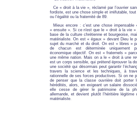
Ce « droit à la vie », réclamé par l’ouvrier san
fordiste, est une chose simple et irréfutable, tout 
ou l’égalité ou la fraternité de 89.
Mieux encore : c’est une chose impensable 
« ensuite ». Si ce n'est que le « droit à la vie »
base de la culture chrétienne et bourgeoise, ma
matérialiste. On est « égaux » devant Dieu le 
sujet du marché et du droit. On est « libres » p
de chacun est déterminée uniquement p
économique objectif. On est « fraternels » parc
une même nation. Mais on a le « droit à une re
est un corps sensible, qui prétend éprouver la d
une société qui désormais peut garantir l’échan
travers la science et les techniques, à trav
rationnelle de ses forces productives. Si on ne
de penser que la classe ouvrière doit porter 
hérédités, alors, en exigeant un salaire dissocié
elle cesse de gérer le patrimoine de la phi
allemande, et devient plutôt l’héritière légitime 
matérialiste.