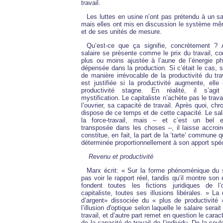
travail.
Les luttes en usine n’ont pas prétendu à un sal
mais elles ont mis en discussion le système mêm
et de ses unités de mesure.
Qu’est-ce que ça signifie, concrètement ? 
salaire se présente comme le prix du travail, c
plus ou moins ajustée à l’aune de l’énergie p
dépensée dans la production. Si c’était le cas, s
de manière irrévocable de la productivité du tra
est justifiée si la productivité augmente, elle e
productivité stagne. En réalité, il s’agit
mystification. Le capitaliste n’achète pas le trav
l’ouvrier, sa capacité de travail. Après quoi, ch
dispose de ce temps et de cette capacité. Le sa
la force-travail, mais – et c’est un bel e
transposée dans les choses –, il laisse accroire 
constitue, en fait, la part de la ‘tarte’ commune qu
déterminée proportionnellement à son apport spéc
Revenu et productivité
Marx écrit: « Sur la forme phénoménique du sa
pas voir le rapport réel, tandis qu’il montre son
fondent toutes les fictions juridiques de 
capitaliste, toutes ses illusions libérales. » 
d’argent» dissociée du « plus de productivité 
l’illusion d'optique selon laquelle le salaire sera
travail, et d’autre part remet en question le car
de la capacité de travail de l’individu. De la seu