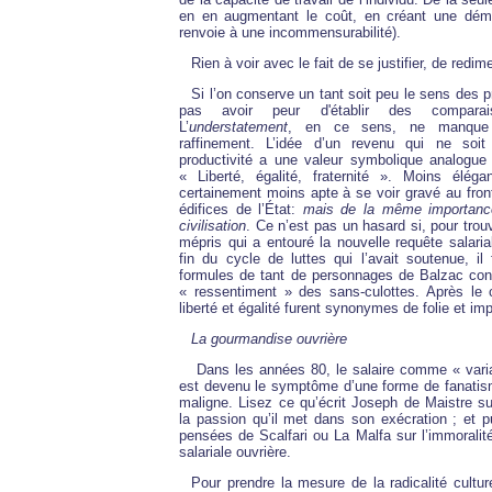
en en augmentant le coût, en créant une déme
renvoie à une incommensurabilité).
Rien à voir avec le fait de se justifier, de redim
Si l’on conserve un tant soit peu le sens des pr
pas avoir peur d'établir des comparais
L’
understatement
, en ce sens, ne manque 
raffinement. L’idée d’un revenu qui ne soit
productivité a une valeur symbolique analogue à
« Liberté, égalité, fraternité ». Moins élég
certainement moins apte à se voir gravé au fron
édifices de l’État:
mais de la même importan
civilisation
. Ce n’est pas un hasard si, pour trou
mépris qui a entouré la nouvelle requête salarial
fin du cycle de luttes qui l’avait soutenue, il
formules de tant de personnages de Balzac contr
« ressentiment » des sans-culottes. Après le
liberté et égalité furent synonymes de folie et imp
La gourmandise ouvrière
Dans les années 80, le salaire comme « vari
est devenu le symptôme d’une forme de fanatisme
maligne. Lisez ce qu’écrit Joseph de Maistre sur
la passion qu’il met dans son exécration ; et pu
pensées de Scalfari ou La Malfa sur l’immoralit
salariale ouvrière.
Pour prendre la mesure de la radicalité culture