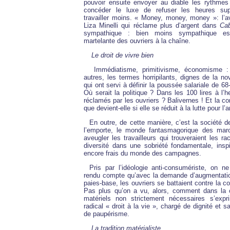
pouvoir ensuite envoyer au diable les rythmes 
concéder le luxe de refuser les heures sup
travailler moins. « Money, money, money »: l’av
Liza Minelli qui réclame plus d’argent dans
Cab
sympathique : bien moins sympathique est
martelante des ouvriers à la chaîne.
Le droit de vivre bien
Immédiatisme, primitivisme, économisme : t
autres, les termes horripilants, dignes de la no
qui ont servi à définir la poussée salariale de 68-
Où serait la politique ? Dans les 100 lires à l’
réclamés par les ouvriers ? Balivernes ! Et la c
que devient-elle si elle se réduit à la lutte pour l’
En outre, de cette manière, c’est la société 
l’emporte, le monde fantasmagorique des marc
aveugler les travailleurs qui trouveraient les ra
diversité dans une sobriété fondamentale, inspi
encore frais du monde des campagnes.
Pris par l’idéologie anti-consumériste, on ne
rendu compte qu’avec la demande d’augmentati
paies-base, les ouvriers se battaient contre la 
Pas plus qu’on a vu, alors, comment dans la 
matériels non strictement nécessaires s’expr
radical « droit à la vie », chargé de dignité et 
de paupérisme.
La tradition matérialiste