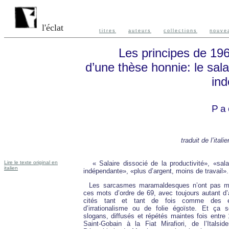
l'éclat
titres
auteurs
collections
nouve
Les principes de 196
d’une thèse honnie: le sala
in
Pa
traduit de l’ital
Lire le texte original en
« Salaire dissocié de la productivité», «sal
italien
indépendante», «plus d’argent, moins de travail».
Les sarcasmes maramaldesques n’ont pas m
ces mots d’ordre de 69, avec toujours autant d’
cités tant et tant de fois comme des e
d’irrationalisme ou de folie égoïste. Et ça
slogans, diffusés et répétés maintes fois entre
Saint-Gobain à la Fiat Mirafiori, de l’Italsi