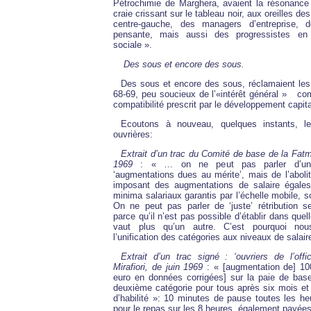
Pétrochimie de Marghera, avaient la résonance 
craie crissant sur le tableau noir, aux oreilles 
centre-gauche, des managers d’entreprise, 
pensante, mais aussi des progressistes en
sociale ».
Des sous et encore des sous.
Des sous et encore des sous, réclamaient les 
68-69, peu soucieux de l’«intérêt général » 
compatibilité prescrit par le développement capita
Ecoutons à nouveau, quelques instants, l
ouvrières:
Extrait d’un trac du Comité de base de la Fa
1969
: « … on ne peut pas parler d’un 
‘augmentations dues au mérite’, mais de l’aboli
imposant des augmentations de salaire égales
minima salariaux garantis par l’échelle mobile, s
On ne peut pas parler de ‘juste’ rétribution se
parce qu’il n’est pas possible d’établir dans que
vaut plus qu’un autre. C’est pourquoi no
l’unification des catégories aux niveaux de salair
Extrait d’un trac signé : ‘ouvriers de l’offi
Mirafiori, de juin 1969
: « [augmentation de] 100
euro en données corrigées] sur la paie de base
deuxième catégorie pour tous après six mois et 
d’habilité »: 10 minutes de pause toutes les he
pour le repas sur les 8 heures, également payée