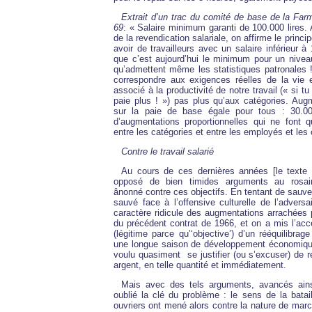
Extrait d’un trac du comité de base de la Farm
69
: « Salaire minimum garanti de 100.000 lires.
de la revendication salariale, on affirme le princip
avoir de travailleurs avec un salaire inférieur à
que c’est aujourd’hui le minimum pour un nivea
qu’admettent même les statistiques patronales !)
correspondre aux exigences réelles de la vie e
associé à la productivité de notre travail (« si tu 
paie plus ! ») pas plus qu’aux catégories. Augm
sur la paie de base égale pour tous : 30.00
d’augmentations proportionnelles qui ne font qu
entre les catégories et entre les employés et les
Contre le travail salarié
Au cours de ces dernières années [le texte
opposé de bien timides arguments au rosair
ânonné contre ces objectifs. En tentant de sauver
sauvé face à l’offensive culturelle de l’adversa
caractère ridicule des augmentations arrachées p
du précédent contrat de 1966, et on a mis l’acc
(légitime parce qu’‘objective’) d’un rééquilibra
une longue saison de développement économiq
voulu quasiment se justifier (ou s’excuser) de r
argent, en telle quantité et immédiatement.
Mais avec des tels arguments, avancés ains
oublié la clé du problème : le sens de la batail
ouvriers ont mené alors contre la nature de marc