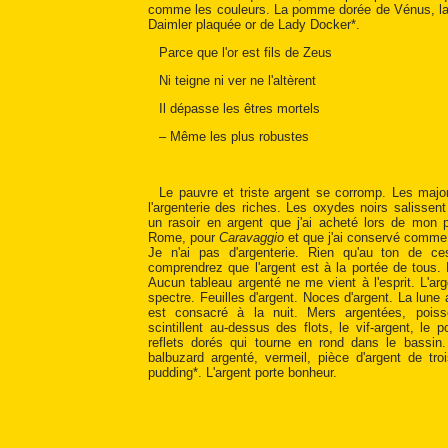
comme les couleurs. La pomme dorée de Vénus, la 
Daimler plaquée or de Lady Docker*.
Parce que l'or est fils de Zeus
Ni teigne ni ver ne l'altèrent
Il dépasse les êtres mortels
– Même les plus robustes
Le pauvre et triste argent se corromp. Les maj
l'argenterie des riches. Les oxydes noirs salissent 
un rasoir en argent que j'ai acheté lors de mon 
Rome, pour
Caravaggio
et que j'ai conservé comme 
Je n'ai pas d'argenterie. Rien qu'au ton de c
comprendrez que l'argent est à la portée de tous. L
Aucun tableau argenté ne me vient à l'esprit. L'arg
spectre. Feuilles d'argent. Noces d'argent. La lune 
est consacré à la nuit. Mers argentées, poiss
scintillent au-dessus des flots, le vif-argent, le 
reflets dorés qui tourne en rond dans le bassin.
balbuzard argenté, vermeil, pièce d'argent de tr
pudding*. L'argent porte bonheur.