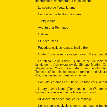
incorruptible, retourneront à la poussière.
Le sourire de Toutankhamon
Couronnes de feuilles de chêne
Tunique d'or
Aventure et Romance
Galions
L'Or des Incas.
Pagodes, églises russes, feuille d'or.
Or de Cornouailles, or rouge, or vert, l'or au pied de
Le tableau le plus doré – juste un peu de lapis b
la vierge –,
l'Annonciation
de Simone Martini. Or
Moyen âge. Yves Klein, jetant des lingots d'o
Torcello, où les diables noirs se tordent de douleu
d'or, conduisant les damnés en enfer.
L'or vole les âmes en Sibérie. La ruée vers l'or d
Le stylo avec lequel j'écris ceci est un Waterman
bonheur à pompe et plume fine en or massif.
Alliances en or des bagues de mariage.
L'or est sans équivalent, on ne peut pas le fabriq