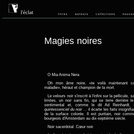
l'éclat
titres
auteurs
collections
nouve
Magies noires
O Mia Anima Nera
Oh mon âme noire, «te voilà maintenant c
maladie», héraut et champion de la mort.
Le velours noir s'inscrit à l'infini sur la pellicule,
limites, un noir sans fin, qui se terre derrière le
sentimental et, comme le dit Ad Reinhardt
quintessenciel du noir
… il écarte les faits insignifi
de la surface colorée. Il est puritain, noir com
bourgeois d'Amsterdam au dix-septième siècle.
Noir sacerdotal. Cœur noir.