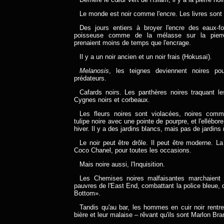
Le monde est noir comme l'encre. Les livres sont 
Des jours entiers à broyer l'encre des eaux-fo
poisseuse comme de la mélasse sur la pierr
prenaient moins de temps que l'encrage.
Il y a un noir ancien et un noir frais (Hokusaï).
Melanosis
, les teignes deviennent noires po
prédateurs.
Cafards noirs. Les panthères noires traquant l
Cygnes noirs et corbeaux.
Les fleurs noires sont violacées, noires comm
tulipe noire avec une pointe de pourpre, et l'ellébore 
hiver. Il y a des jardins blancs, mais pas de jardins 
Le noir peut être drôle. Il peut être moderne. La
Coco Chanel, pour toutes les occasions.
Mais noire aussi, l'Inquisition.
Les Chemises noires malfaisantes marchaient s
pauvres de l'East End, combattant la police bleue, 
Bottom».
Tandis qu'au bar, les hommes en cuir noir rentre
bière et leur malaise – rêvant qu'ils sont Marlon Bra