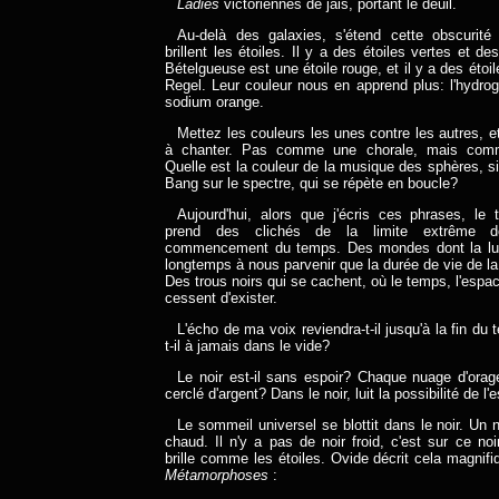
Ladies
victoriennes de jais, portant le deuil.
Au-delà des galaxies, s'étend cette obscurité 
brillent les étoiles. Il y a des étoiles vertes et d
Bételgueuse est une étoile rouge, et il y a des éto
Regel. Leur couleur nous en apprend plus: l'hydrog
sodium orange.
Mettez les couleurs les unes contre les autres, e
à chanter. Pas comme une chorale, mais comm
Quelle est la couleur de la musique des sphères, si
Bang sur le spectre, qui se répète en boucle?
Aujourd'hui, alors que j'écris ces phrases, le
prend des clichés de la limite extrême de
commencement du temps. Des mondes dont la lum
longtemps à nous parvenir que la durée de vie de la
Des trous noirs qui se cachent, où le temps, l'espa
cessent d'exister.
L'écho de ma voix reviendra-t-il jusqu'à la fin d
t-il à jamais dans le vide?
Le noir est-il sans espoir? Chaque nuage d'orage 
cerclé d'argent? Dans le noir, luit la possibilité de l'e
Le sommeil universel se blottit dans le noir. Un n
chaud. Il n'y a pas de noir froid, c'est sur ce noir
brille comme les étoiles. Ovide décrit cela magnif
Métamorphoses
: