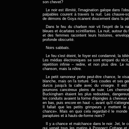
son chevet?
Le noir est illimité, l'imagination galope dans l'o
palpables courent à travers la nuit. Les chauve-s
de démons de Goya ricanent doucement dans la p
Dans le feu du charbon noir vit l'esprit de la n
bleues et écarlates scintillantes. La nuit, autour 
et des femmes racontent leurs histoires, envelop
profonde obscurité.
Noirs sabbats.
Le feu s'est éteint, le foyer est condamné, la télé
Les médias électroniques se sont emparé du récit,
répétition infinie – redire, et non plus dire. Le n
chanson, mais la nôtre.
Le petit ramoneur porte peut-être chance, le visa
blanche, mais on l'a torturé. Ses coudes et ses g
durcis jusqu'à la calle avec du vinaigre. Il est
poumons cancéreux pleins de suie. Les cheminé
Buckingham étaient les plus redoutées, dangereu
les conduits avaient la forme d'épingles à cheveux 
en bas, puis encore en haut –, avant qu'il n'atteigne
Il fallait que les petits grimpeurs y mettent le 
chance». Mais en quoi cela regardait-il le mond
parapluies et à hauts-de-forme noirs?
Il y a chance et malchance dans le noir. Jet, le 
qui venait tous les matins à Prospect Cottage et q