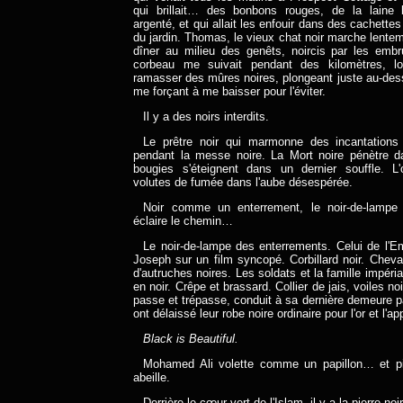
qui brillait… des bonbons rouges, de la laine 
argenté, et qui allait les enfouir dans des cachette
du jardin. Thomas, le vieux chat noir marche lente
dîner au milieu des genêts, noircis par les emb
corbeau me suivait pendant des kilomètres, lo
ramasser des mûres noires, plongeant juste au-des
me forçant à me baisser pour l'éviter.
Il y a des noirs interdits.
Le prêtre noir qui marmonne des incantations
pendant la messe noire. La Mort noire pénètre da
bougies s'éteignent dans un dernier souffle. L
volutes de fumée dans l'aube désespérée.
Noir comme un enterrement, le noir-de-lampe
éclaire le chemin…
Le noir-de-lampe des enterrements. Celui de l'E
Joseph sur un film syncopé. Corbillard noir. Chev
d'autruches noires. Les soldats et la famille impérial
en noir. Crêpe et brassard. Collier de jais, voiles no
passe et trépasse, conduit à sa dernière demeure pa
ont délaissé leur robe noire ordinaire pour l'or et l'ap
Black is Beautiful.
Mohamed Ali volette comme un papillon… et 
abeille.
Derrière le cœur vert de l'Islam, il y a la pierre noi