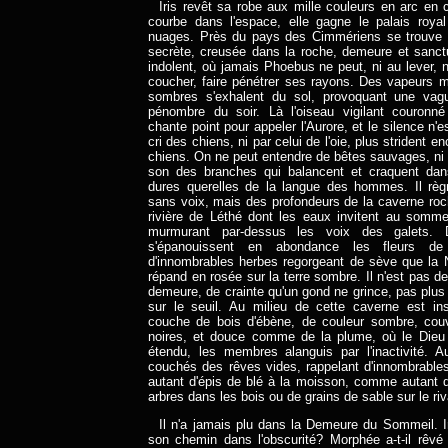
Iris revêt sa robe aux mille couleurs en arc en c
courbe dans l'espace, elle gagne le palais roya
nuages. Près du pays des Cimmériens se trouve 
secrète, creusée dans la roche, demeure et sanct
indolent, où jamais Phoebus ne peut, ni au lever, n
coucher, faire pénétrer ses rayons. Des vapeurs 
sombres s'exhalent du sol, provoquant une vag
pénombre du soir. Là l'oiseau vigilant couronné
chante point pour appeler l'Aurore, et le silence n'e
cri des chiens, ni par celui de l'oie, plus strident e
chiens. On ne peut entendre de bêtes sauvages, ni d
son des branches qui balancent et craquent dans
dures querelles de la langue des hommes. Il règn
sans voix, mais des profondeurs de la caverne roc
rivière de Léthé dont les eaux invitent au sommei
murmurant par-dessus les voix des galets. 
s'épanouissent en abondance les fleurs de 
d'innombrables herbes regorgeant de sève que la 
répand en rosée sur la terre sombre. Il n'est pas d
demeure, de crainte qu'un gond ne grince, pas plus 
sur le seuil. Au milieu de cette caverne est ins
couche de bois d'ébène, de couleur sombre, couv
noires, et douce comme de la plume, où le Dieu
étendu, les membres alanguis par l'inactivité. A
couchés des rêves vides, rappelant d'innombrabl
autant d'épis de blé à la moisson, comme autant de
arbres dans les bois ou de grains de sable sur le ri
Il n'a jamais plu dans la Demeure du Sommeil. Iri
son chemin dans l'obscurité? Morphée a-t-il rêvé d