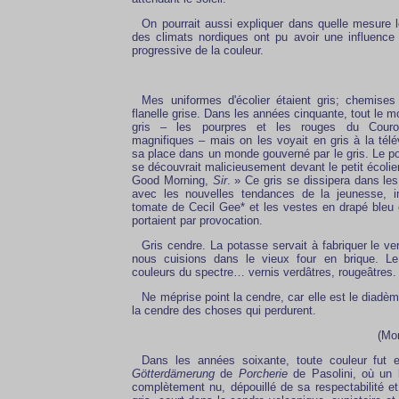
On pourrait aussi expliquer dans quelle mesure 
des climats nordiques ont pu avoir une influence s
progressive de la couleur.
Mes uniformes d'écolier étaient gris; chemise
flanelle grise. Dans les années cinquante, tout le mo
gris – les pourpres et les rouges du Couro
magnifiques – mais on les voyait en gris à la télév
sa place dans un monde gouverné par le gris. Le por
se découvrait malicieusement devant le petit écolier
Good Morning,
Sir
. » Ce gris se dissipera dans le
avec les nouvelles tendances de la jeunesse, i
tomate de Cecil Gee* et les vestes en drapé bleu 
portaient par provocation.
Gris cendre. La potasse servait à fabriquer le ve
nous cuisions dans le vieux four en brique. Le 
couleurs du spectre… vernis verdâtres, rougeâtres.
Ne méprise point la cendre, car elle est le diadè
la cendre des choses qui perdurent.
(Mo
Dans les années soixante, toute couleur fut e
Götterdämerung
de
Porcherie
de Pasolini, où un 
complètement nu, dépouillé de sa respectabilité 