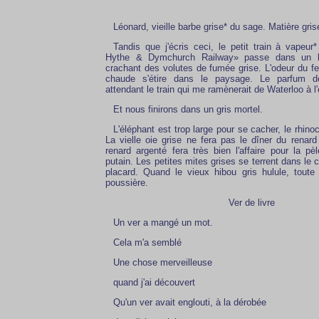
Léonard, vieille barbe grise* du sage. Matière gris
Tandis que j'écris ceci, le petit train à vapeu
Hythe & Dymchurch Railway» passe dans un brui
crachant des volutes de fumée grise. L'odeur du fe
chaude s'étire dans le paysage. Le parfum 
attendant le train qui me ramènerait de Waterloo à l'
Et nous finirons dans un gris mortel.
L'éléphant est trop large pour se cacher, le rhinoc
La vielle oie grise ne fera pas le dîner du renard
renard argenté fera très bien l'affaire pour la pèl
putain. Les petites mites grises se terrent dans le
placard. Quand le vieux hibou gris hulule, toute
poussière.
Ver de livre
Un ver a mangé un mot.
Cela m'a semblé
Une chose merveilleuse
quand j'ai découvert
Qu'un ver avait englouti, à la dérobée