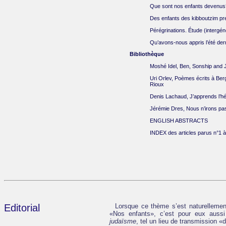
Que sont nos enfants devenus
Des enfants des kibboutzim pre
Pérégrinations. Étude (intergén
Qu’avons-nous appris l’été dern
Bibliothèque
Moshé Idel, Ben, Sonship and 
Uri Orlev, Poèmes écrits à Ber
Rioux
Denis Lachaud, J’apprends l’h
Jérémie Dres, Nous n’irons pa
ENGLISH ABSTRACTS
INDEX des articles parus n°1 à
Editorial
Lorsque ce thème s’est naturellement
«Nos enfants», c’est pour eux aus
judaïsme
, tel un lieu de transmission «