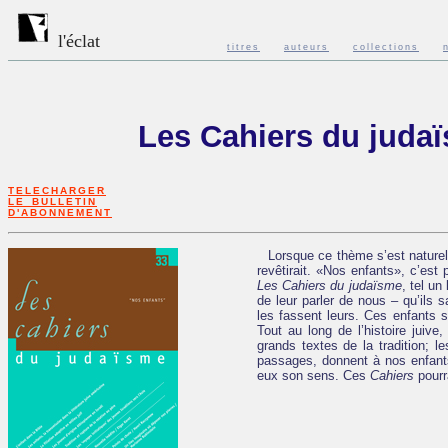
l'éclat
titres
auteurs
collections
Les Cahiers du juda
TELECHARGER
LE BULLETIN
D'ABONNEMENT
Lorsque ce thème s’est nature
revêtirait. «Nos enfants», c’es
Les Cahiers du judaïsme
, tel u
de leur parler de nous – qu’ils 
les fassent leurs. Ces enfants 
Tout au long de l’histoire juive
grands textes de la tradition; l
passages, donnent à nos enfants 
eux son sens. Ces
Cahiers
pourra