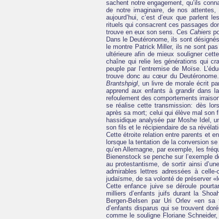
sachent notre engagement, qu’ils conna
de notre imaginaire, de nos attentes, 
aujourd’hui, c’est d’eux que parlent le
rituels qui consacrent ces passages don
trouve en eux son sens. Ces
Cahiers
po
Dans le Deutéronome, ils sont désigné
le montre Patrick Miller, ils ne sont pa
ultérieure afin de mieux souligner cett
chaîne qui relie les générations qui cr
peuple par l’entremise de Moïse. L’édu
trouve donc au cœur du Deutéronome. C
Brantshpigl
, un livre de morale écrit 
apprend aux enfants à grandir dans l
refoulement des comportements irraison
se réalise cette transmission: dès lo
après sa mort; celui qui élève mal son f
hassidique analysée par Moshe Idel, une
son fils et le récipiendaire de sa révél
Cette étroite relation entre parents et 
lorsque la tentation de la conversion se
qu’en Allemagne, par exemple, les fréq
Bienenstock se penche sur l’exemple 
au protestantisme, de sortir ainsi d’un
admirables lettres adressées à celle-
judaïsme, de sa volonté de préserver «les
Cette enfance juive se déroule pourt
milliers d’enfants juifs durant la Sho
Bergen-Belsen par Uri Orlev «en sa t
d’enfants disparus qui se trouvent do
comme le souligne Floriane Schneider, 