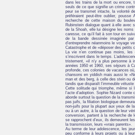
dans les trains de la mort ou encore,
seuls de ce que signifie un crime contr
peur se transmet intacte, la volonté d
préféraient peut-être oublier, pouss
recherche de cette maison du boulev
Rubinstein dialogue quant à elle avec s
de la Shoah, elle lui désigne les noms 
caresse, ce qu’il fait à son tour en sui
de la bande dessinée imaginée par 
d’entreprendre néanmoins le voyage ver
Catastrophe et de «déposer des petits c
La vie n’en continue pas moins, les e
s’inscrivent dans le temps. L’adolesce
tristement, «il n’y a plus personne à 
années 1950 et 1960, ses séjours à Cab
profonde, ces colonies de vacances où, e
chansons en yiddish mais aussi le «N
man et des berg, à celle des stein ou d
tandis que disparaît l’immeuble vétust
Cette solitude qui triomphe, même si 
l’acte d’adoption. Sophie Nizard conte ce
aborde surtout la question de la transm
pas juifs, la filiation biologique deme
non-juifs pour la plupart aux yeux de l
ou à un autre, à la question de leur vér
conversion, partent à la recherche de le
se rapprochent d’eux, ils demeurent les
la transmission, leurs «vrais parents».
Au terme de leur adolescence, les jeune
peu conforme à leurs projets ou à leur