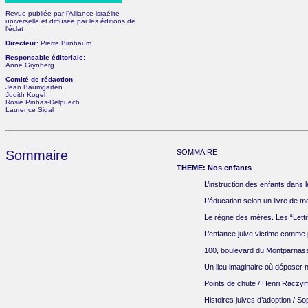
Revue publiée par l’Alliance israélite
universelle et diffusée par les éditions de
l'éclat
Directeur:
Pierre Birnbaum
Responsable éditoriale:
Anne Grynberg
Comité de rédaction
Jean Baumgarten
Judith Kogel
Rosie Pinhas-Delpuech
Laurence Sigal
Sommaire
SOMMAIRE
THEME: Nos enfants
L’instruction des enfants dans 
L’éducation selon un livre de m
Le règne des mères. Les “Lett
L’enfance juive victime comme
100, boulevard du Montparnass
Un lieu imaginaire où déposer 
Points de chute / Henri Racz
Histoires juives d’adoption / S