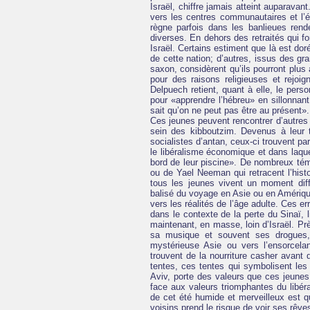
Israël, chiffre jamais atteint auparava
vers les centres communautaires et l’ét
règne parfois dans les banlieues ren
diverses. En dehors des retraités qui fo
Israël. Certains estiment que là est do
de cette nation; d’autres, issus des g
saxon, considèrent qu’ils pourront plus 
pour des raisons religieuses et rejoig
Delpuech retient, quant à elle, le pers
pour «apprendre l’hébreu» en sillonnant
sait qu’on ne peut pas être au présent».
Ces jeunes peuvent rencontrer d’autres
sein des kibboutzim. Devenus à leur 
socialistes d’antan, ceux-ci trouvent pa
le libéralisme économique et dans laqu
bord de leur piscine». De nombreux tém
ou de Yael Neeman qui retracent l’histo
tous les jeunes vivent un moment dif
balisé du voyage en Asie ou en Amérique
vers les réalités de l’âge adulte. Ces 
dans le contexte de la perte du Sinaï, l
maintenant, en masse, loin d’Israël. P
sa musique et souvent ses drogues,
mystérieuse Asie ou vers l’ensorcel
trouvent de la nourriture casher avan
tentes, ces tentes qui symbolisent les
Aviv, porte des valeurs que ces jeunes 
face aux valeurs triomphantes du libér
de cet été humide et merveilleux est 
voisins prend le risque de voir ses rêve