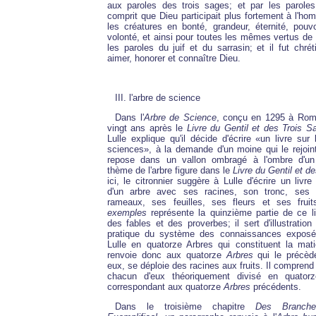
aux paroles des trois sages; et par les paroles
comprit que Dieu participait plus fortement à l'ho
les créatures en bonté, grandeur, éternité, pouv
volonté, et ainsi pour toutes les mêmes vertus de
les paroles du juif et du sarrasin; et il fut chrét
aimer, honorer et connaître Dieu.
III. l'arbre de science
Dans l'
Arbre de Science
, conçu en 1295 à Rome
vingt ans après le
Livre du Gentil et des Trois S
Lulle explique qu'il décide d'écrire «un livre sur
sciences», à la demande d'un moine qui le rejoint,
repose dans un vallon ombragé à l'ombre d'un 
thème de l'arbre figure dans le
Livre du Gentil et 
ici, le citronnier suggère à Lulle d'écrire un livr
d'un arbre avec ses racines, son tronc, ses 
rameaux, ses feuilles, ses fleurs et ses fruit
exemples
représente la quinzième partie de ce li
des fables et des proverbes; il sert d'illustratio
pratique du système des connaissances expos
Lulle en quatorze Arbres qui constituent la matiè
renvoie donc aux quatorze
Arbres
qui le précèd
eux, se déploie des racines aux fruits. Il comprend
chacun d'eux théoriquement divisé en quatorz
correspondant aux quatorze
Arbres
précédents.
Dans le troisième chapitre
Des Branche