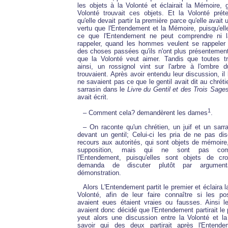
les objets à la Volonté et éclairait la Mémoire, 
Volonté trouvait ces objets. Et la Volonté préte
qu'elle devait partir la première parce qu'elle avait
vertu que l'Entendement et la Mémoire, puisqu'ell
ce que l'Entendement ne peut comprendre ni 
rappeler, quand les hommes veulent se rappeler
des choses passées qu'ils n'ont plus présentement 
que la Volonté veut aimer. Tandis que toutes tr
ainsi, un rossignol vint sur l'arbre à l'ombre 
trouvaient. Après avoir entendu leur discussion, il l
ne savaient pas ce que le gentil avait dit au chrétie
sarrasin dans le
Livre du Gentil et des Trois Sage
avait écrit.
1
– Comment cela? demandèrent les dames
.
– On raconte qu'un chrétien, un juif et un sarra
devant un gentil; Celui-ci les pria de ne pas di
recours aux autorités, qui sont objets de mémoire
supposition, mais qui ne sont pas com
l'Entendement, puisqu'elles sont objets de cro
demanda de discuter plutôt par argument
démonstration.
Alors L'Entendement partit le premier et éclaira 
Volonté, afin de leur faire connaître si les pos
avaient eues étaient vraies ou fausses. Ainsi l
avaient donc décidé que l'Entendement partirait le 
yeut alors une discussion entre la Volonté et l
savoir qui des deux partirait après l'Entend