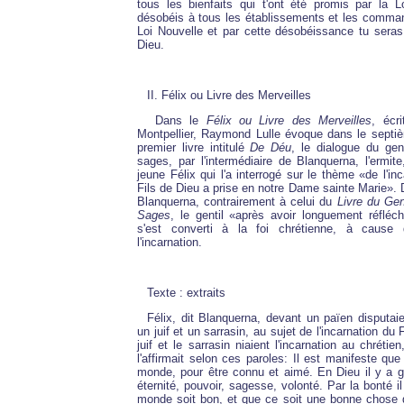
tous les bienfaits qui t'ont été promis par la L
désobéis à tous les établissements et les comma
Loi Nouvelle et par cette désobéissance tu sera
Dieu.
II. Félix ou Livre des Merveilles
Dans le
Félix ou Livre des Merveilles
, écr
Montpellier, Raymond Lulle évoque dans le septi
premier livre intitulé
De Déu
, le dialogue du gent
sages, par l'intermédiaire de Blanquerna, l'ermit
jeune Félix qui l'a interrogé sur le thème «de l'in
Fils de Dieu a prise en notre Dame sainte Marie». D
Blanquerna, contrairement à celui du
Livre du Gen
Sages
, le gentil «après avoir longuement réfléchi
s'est converti à la foi chrétienne, à caus
l'incarnation.
Texte : extraits
Félix, dit Blanquerna, devant un païen disputaie
un juif et un sarrasin, au sujet de l'incarnation du 
juif et le sarrasin niaient l'incarnation au chrétien
l'affirmait selon ces paroles: Il est manifeste que
monde, pour être connu et aimé. En Dieu il y a g
éternité, pouvoir, sagesse, volonté. Par la bonté i
monde soit bon, et que ce soit une bonne chose 