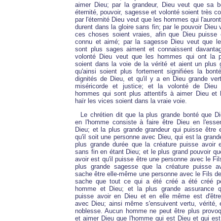
aimer Dieu; par la grandeur, Dieu veut que sa b
éternité, pouvoir, sagesse et volonté soient très c
par l'éternité Dieu veut que les hommes qui l'auron
durent dans la gloire sans fin; par le pouvoir Dieu
ces choses soient vraies, afin que Dieu puisse 
connu et aimé; par la sagesse Dieu veut que 
sont plus sages aiment et connaissent davantag
volonté Dieu veut que les hommes qui ont la p
soient dans la voie de la vérité et aient un plus 
qu'ainsi soient plus fortement signifiées la bont
dignités de Dieu, et qu'il y a en Dieu grande ver
miséricorde et justice; et la volonté de Die
hommes qui sont plus attentifs à aimer Dieu et 
haïr les vices soient dans la vraie voie.
Le chrétien dit que la plus grande bonté que Di
en l'homme consiste à faire être Dieu en l'esse
Dieu; et la plus grande grandeur qui puisse être
qu'il soit une personne avec Dieu, qui est la grandeu
plus grande durée que la créature puisse avoir e
sans fin en étant Dieu; et le plus grand pouvoir q
avoir est qu'il puisse être une personne avec le Fil
plus grande sagesse que la créature puisse avo
sache être elle-même une personne avec le Fils de 
sache que tout ce qui a été créé a été créé pou
homme et Dieu; et la plus grande assurance q
puisse avoir en Dieu et en elle même est d'êtr
avec Dieu; ainsi même s'ensuivent vertu, vérité, e
noblesse. Aucun homme ne peut être plus provoq
et aimer Dieu que l'homme qui est Dieu et qui est