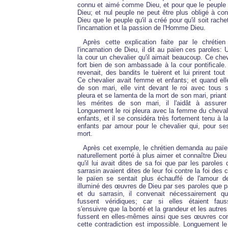
connu et aimé comme Dieu, et pour que le peuple 
Dieu; et nul peuple ne peut être plus obligé à con
Dieu que le peuple qu'il a créé pour qu'il soit rach
l'incarnation et la passion de l'Homme Dieu.
Après cette explication faite par le chrétie
l'incarnation de Dieu, il dit au païen ces paroles:
la cour un chevalier qu'il aimait beaucoup. Ce chev
fort bien de son ambassade à la cour pontificale. A
revenait, des bandits le tuèrent et lui prirent tout c
Ce chevalier avait femme et enfants; et quand elle
de son mari, elle vint devant le roi avec tous 
pleura et se lamenta de la mort de son mari, priant 
les mérites de son mari, il l'aidât à assure
Longuement le roi pleura avec la femme du cheval
enfants, et il se considéra très fortement tenu à 
enfants par amour pour le chevalier qui, pour ses 
mort.
Après cet exemple, le chrétien demanda au païen 
naturellement porté à plus aimer et connaître Dieu 
qu'il lui avait dites de sa foi que par les paroles q
sarrasin avaient dites de leur foi contre la foi des c
le païen se sentait plus échauffé de l'amour d
illuminé des œuvres de Dieu par ses paroles que par
et du sarrasin, il convenait nécessairement q
fussent véridiques; car si elles étaient faus
s'ensuivre que la bonté et la grandeur et les autre
fussent en elles-mêmes ainsi que ses œuvres cont
cette contradiction est impossible. Longuement le 