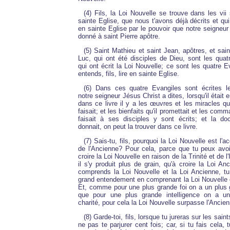
(4) Fils, la Loi Nouvelle se trouve dans les vi
sainte Eglise, que nous t'avons déjà décrits et qu
en sainte Eglise par le pouvoir que notre seigneur
donné à saint Pierre apôtre.
(5) Saint Mathieu et saint Jean, apôtres, et sain
Luc, qui ont été disciples de Dieu, sont les quat
qui ont écrit la Loi Nouvelle; ce sont les quatre E
entends, fils, lire en sainte Eglise.
(6) Dans ces quatre Evangiles sont écrites l
notre seigneur Jésus Christ a dites, lorsqu'il était
dans ce livre il y a les œuvres et les miracles q
faisait; et les bienfaits qu'il promettait et les com
faisait à ses disciples y sont écrits; et la doct
donnait, on peut la trouver dans ce livre.
(7) Sais-tu, fils, pourquoi la Loi Nouvelle est l
de l'Ancienne? Pour cela, parce que tu peux avoi
croire la Loi Nouvelle en raison de la Trinité et de l
il s'y produit plus de grain, qu'à croire la Loi An
comprends la Loi Nouvelle et la Loi Ancienne, t
grand entendement en comprenant la Loi Nouvelle 
Et, comme pour une plus grande foi on a un plus 
que pour une plus grande intelligence on a u
charité, pour cela la Loi Nouvelle surpasse l'Ancien
(8) Garde-toi, fils, lorsque tu jureras sur les sain
ne pas te parjurer cent fois; car, si tu fais cela,