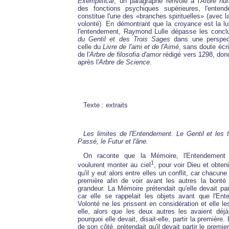
Exemplifical
, un paragraphe renvoie à l'
Arbre hu
des fonctions psychiques supérieures, l'enten
constitue l'une des «branches spirituelles» (avec l
volonté). En démontrant que la croyance est la lu
l'entendement, Raymond Lulle dépasse les conc
du Gentil et des Trois Sages
dans une perspect
celle du
Livre de l'ami et de l'Aimé
, sans doute écr
de l'
Arbre de filosofia d'amor
rédigé vers 1298, don
après l'
Arbre de Science
.
Texte : extraits
Les limites de l'Entendement. Le Gentil et les 
Passé, le Futur et l'âne.
On raconte que la Mémoire, l'Entendement 
1
voulurent monter au ciel
, pour voir Dieu et obten
qu'il y eut alors entre elles un conflit, car chacune 
première afin de voir avant les autres la bonté
grandeur. La Mémoire prétendait qu'elle devait part
car elle se rappelait les objets avant que l'En
Volonté ne les prissent en considération et elle le
elle, alors que les deux autres les avaient déjà
pourquoi elle devait, disait-elle, partir la première
de son côté, prétendait qu'il devait partir le premier