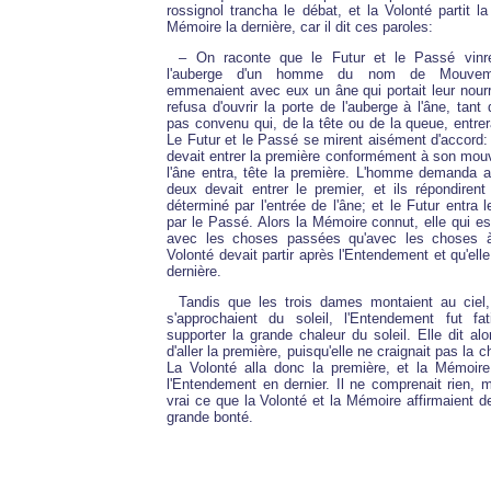
rossignol trancha le débat, et la Volonté partit la
Mémoire la dernière, car il dit ces paroles:
– On raconte que le Futur et le Passé vinr
l'auberge d'un homme du nom de Mouveme
emmenaient avec eux un âne qui portait leur nour
refusa d'ouvrir la porte de l'auberge à l'âne, tant q
pas convenu qui, de la tête ou de la queue, entrera
Le Futur et le Passé se mirent aisément d'accord: l
devait entrer la première conformément à son mou
l'âne entra, tête la première. L'homme demanda a
deux devait entrer le premier, et ils répondirent
déterminé par l'entrée de l'âne; et le Futur entra l
par le Passé. Alors la Mémoire connut, elle qui est
avec les choses passées qu'avec les choses à
Volonté devait partir après l'Entendement et qu'elle 
dernière.
Tandis que les trois dames montaient au ciel,
s'approchaient du soleil, l'Entendement fut fa
supporter la grande chaleur du soleil. Elle dit alo
d'aller la première, puisqu'elle ne craignait pas la c
La Volonté alla donc la première, et la Mémoire
l'Entendement en dernier. Il ne comprenait rien, m
vrai ce que la Volonté et la Mémoire affirmaient d
grande bonté.