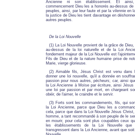
Ancienne ni son établissement. Et ainsi,
commencement Dieu les a honorés au-dessus de t
peuples, ainsi, par leur faute et par la vilennie en l
la justice de Dieu les tient davantage en déshonneu
autres peuples.
De la Loi Nouvelle
(1) La Loi Nouvelle provient de la grâce de Dieu,
au-dessus de la loi naturelle et de la Loi Anci
fondement majeur de la Loi Nouvelle est l'ajointeme
Fils de Dieu et de la nature humaine prise de no
Marie, vierge glorieuse.
(2) Aimable fils, Jésus Christ est venu dans
donner une loi nouvelle, qu'il a donnée en souffran
passion pour nous autres, pécheurs; car, ainsi q
la Loi Ancienne à Moïse par écriture, ainsi Jésus
une loi par passion et par mort, en chargeant so
obéir, de l'aimer, le craindre et le servir.
(3) Forts sont les commandements, fils, qui s
la Loi Ancienne, parce que Dieu les a comman
cela, parce que dans la Loi Nouvelle Jésus Christ, 
homme, a tant recommandé à son peuple de le servi
en mourir, pour cela sont plus coupables ceux qu
les établissements de la Loi Nouvelle que
transgressent dans la Loi Ancienne, avant que soit
Nouvelle.