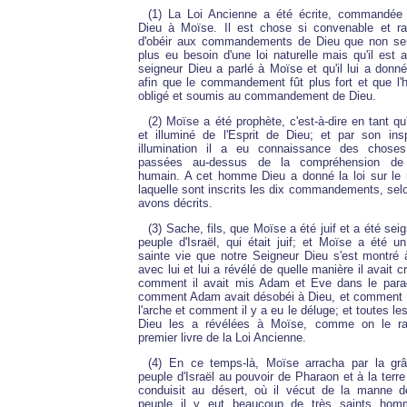
(1) La Loi Ancienne a été écrite, commandée
Dieu à Moïse. Il est chose si convenable et rai
d'obéir aux commandements de Dieu que non se
plus eu besoin d'une loi naturelle mais qu'il est a
seigneur Dieu a parlé à Moïse et qu'il lui a donné 
afin que le commandement fût plus fort et que l
obligé et soumis au commandement de Dieu.
(2) Moïse a été prophète, c'est-à-dire en tant q
et illuminé de l'Esprit de Dieu; et par son ins
illumination il a eu connaissance des choses
passées au-dessus de la compréhension de 
humain. A cet homme Dieu a donné la loi sur le 
laquelle sont inscrits les dix commandements, sel
avons décrits.
(3) Sache, fils, que Moïse a été juif et a été sei
peuple d'Israël, qui était juif; et Moïse a été
sainte vie que notre Seigneur Dieu s'est montré à
avec lui et lui a révélé de quelle manière il avait 
comment il avait mis Adam et Eve dans le paradi
comment Adam avait désobéi à Dieu, et comment 
l'arche et comment il y a eu le déluge; et toutes l
Dieu les a révélées à Moïse, comme on le ra
premier livre de la Loi Ancienne.
(4) En ce temps-là, Moïse arracha par la gr
peuple d'Israël au pouvoir de Pharaon et à la terre
conduisit au désert, où il vécut de la manne 
peuple il y eut beaucoup de très saints homm