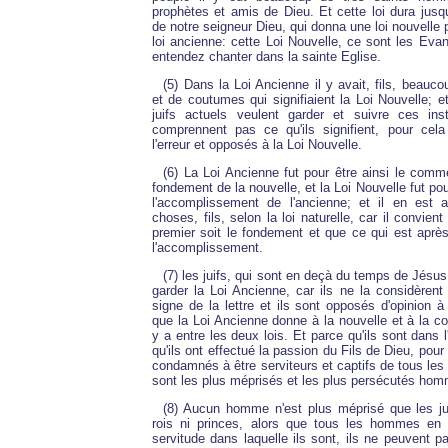
prophètes et amis de Dieu. Et cette loi dura jusq
de notre seigneur Dieu, qui donna une loi nouvelle 
loi ancienne: cette Loi Nouvelle, ce sont les Eva
entendez chanter dans la sainte Eglise.
(5) Dans la Loi Ancienne il y avait, fils, beaucou
et de coutumes qui signifiaient la Loi Nouvelle; e
juifs actuels veulent garder et suivre ces inst
comprennent pas ce qu'ils signifient, pour cela
l'erreur et opposés à la Loi Nouvelle.
(6) La Loi Ancienne fut pour être ainsi le com
fondement de la nouvelle, et la Loi Nouvelle fut pour 
l'accomplissement de l'ancienne; et il en est a
choses, fils, selon la loi naturelle, car il convien
premier soit le fondement et que ce qui est après s
l'accomplissement.
(7) les juifs, qui sont en deçà du temps de Jésus
garder la Loi Ancienne, car ils ne la considère
signe de la lettre et ils sont opposés d'opinion à 
que la Loi Ancienne donne à la nouvelle et à la co
y a entre les deux lois. Et parce qu'ils sont dans l
qu'ils ont effectué la passion du Fils de Dieu, pour
condamnés à être serviteurs et captifs de tous les
sont les plus méprisés et les plus persécutés hom
(8) Aucun homme n'est plus méprisé que les juif
rois ni princes, alors que tous les hommes en o
servitude dans laquelle ils sont, ils ne peuvent pa