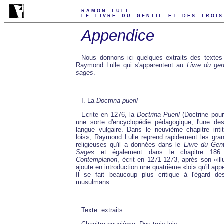
RAMON LULL
LE LIVRE DU GENTIL ET DES TROI
Appendice
Nous donnons ici quelques extraits des textes
Raymond Lulle qui s'apparentent au
Livre du gen
sages
.
I. La
Doctrina pueril
Ecrite en 1276, la
Doctrina Pueril
(Doctrine pour
une sorte d'encyclopédie pédagogique, l'une de
langue vulgaire. Dans le neuvième chapitre inti
lois», Raymond Lulle reprend rapidement les gran
religieuses qu'il a données dans le
Livre du Gent
Sages
et également dans le chapitre 18
Contemplation
, écrit en 1271-1273, après son «ill
ajoute en introduction une quatrième «loi» qu'il appe
Il se fait beaucoup plus critique à l'égard de
musulmans.
Texte: extraits