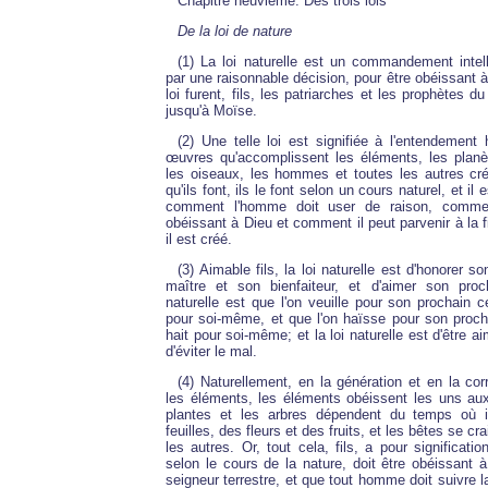
Chapitre neuvième: Des trois lois
De la loi de nature
(1) La loi naturelle est un commandement intell
par une raisonnable décision, pour être obéissant à
loi furent, fils, les patriarches et les prophètes 
jusqu'à Moïse.
(2) Une telle loi est signifiée à l'entendement
œuvres qu'accomplissent les éléments, les planè
les oiseaux, les hommes et toutes les autres cr
qu'ils font, ils le font selon un cours naturel, et il e
comment l'homme doit user de raison, comment
obéissant à Dieu et comment il peut parvenir à la f
il est créé.
(3) Aimable fils, la loi naturelle est d'honorer s
maître et son bienfaiteur, et d'aimer son proch
naturelle est que l'on veuille pour son prochain c
pour soi-même, et que l'on haïsse pour son proch
hait pour soi-même; et la loi naturelle est d'être a
d'éviter le mal.
(4) Naturellement, en la génération et en la corr
les éléments, les éléments obéissent les uns aux
plantes et les arbres dépendent du temps où i
feuilles, des fleurs et des fruits, et les bêtes se cr
les autres. Or, tout cela, fils, a pour significati
selon le cours de la nature, doit être obéissant 
seigneur terrestre, et que tout homme doit suivre l