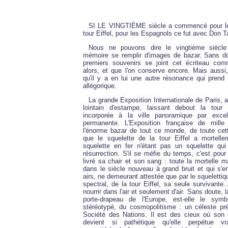
SI LE VINGTIÈME siècle a commencé pour le
tour Eiffel, pour les Espagnols ce fut avec Don 
Nous ne pouvons dire le vingtième siècle
mémoire se remplir d'images de bazar. Sans d
premiers souvenirs se joint cet écriteau comm
alors, et que l'on conserve encore. Mais aussi
qu'il y a en lui une autre résonance qui prend 
allégorique.
La grande Exposition Internationale de Paris,
lointain d'estampe, laissant debout la tour 
incorporée à la ville panoramique par exce
permanente. L'Exposition française de mille 
l'énorme bazar de tout ce monde, de toute cett
que le squelette de la tour Eiffel a mortell
squelette en fer n'étant pas un squelette qui
résurrection. S'il se méfie du temps, c'est pour 
livré sa chair et son sang : toute la mortelle m
dans le siècle nouveau à grand bruit et qui s'e
airs, ne demeurant attestée que par le squelettiq
spectral, de la tour Eiffel, sa seule survivante.
nourrir dans l'air et seulement d'air. Sans doute, 
porte-drapeau de l'Europe, est-elle le symb
stéréotypé, du cosmopolitisme : un céleste p
Société des Nations. Il est des cieux où son
devient si pathétique qu'elle perpétue vr