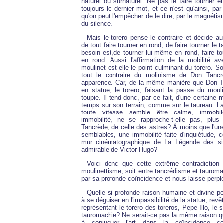
naturel ou surnaturel. Ne pas le faire tourner e
toujours le dernier mot, et ce n'est qu'ainsi, pa
qu'on peut l'empêcher de le dire, par le magnétis
du silence.
Mais le torero pense le contraire et décide au 
de tout faire tourner en rond, de faire tourner le t
besoin est,de tourner lui-même en rond, faire to
en rond. Aussi l'affirmation de la mobilité a
moulinet est-elle le point culminant du torero. S
tout le contraire du molinisme de Don Tanc
apparence. Car, de la même manière que Don T
en statue, le torero, faisant la passe du moul
toupie. Il tend donc, par ce fait, d'une certaine
temps sur son terrain, comme sur le taureau. La
toute vitesse semble être calme, immobi
immobilité, ne se rapproche-t-elle pas, plu
Tancrède, de celle des astres? À moins que l'une 
semblables, une immobilité faite d'inquiétude, 
mur cinématographique de La Légende des si
admirable de Victor Hugo?
Voici donc que cette extrême contradiction
moulinettisme, soit entre tancrédisme et taurom
par sa profonde coïncidence et nous laisse perpl
Quelle si profonde raison humaine et divine 
à se déguiser en l'impassibilité de la statue, revêt
représentant le torero des toreros, Pepe-Illo, l
tauromachie? Ne serait-ce pas la même raison q
à conjuguer l'art dans la coïncidence cont