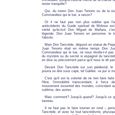
rester tranquille?
Qui, du torero Don Juan Tenorio ou de la st
Commandeur qui le tue, a raison?
Or il ne faut pas non plus oublier que l'u
antécédents du Guide spirituel de Molinos es
vérité qu'écrivit Don Miguel de Mañara, c'est
légende, Don Juan Tenorio en personne: le t
l'absolu.
Mais Don Tancrède, déguisé en statue de Pepe
Juan Tenorio était en même temps Don Jua
Commandeur qui le tue, ne nous révèle-t-il pas
du mystère ou du secret si espagnol du tancrédi
en dise ou précisément parce qu'il nous le dit p
Devant Don Tancrède sur son piédestal, le t
pourra se dire sous cape, tel Galilée: «e pur si 
C'est qu'il est la volonté de ne rien faire fait
l'être, l'immobilité transcendant, à force de
mouvement essentiel des mondes, coïncidant av
sublime, des astres.
Mais comment? Jusqu'à quand? Jusqu'à ce que
taureau.
Il ne faut pas le faire tourner en rond – pen
Tancrède, et avec lui tout tancrédisme, physiq