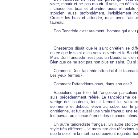
vivre, mourir et ne pas mourir. Il veut, en défini
: croiser les bras et attendre, aussi immobile
stoïcien, aussi profondément, invisiblement inq
Croiser les bras et attendre, mais avec l'assur
taureau.
Don Tancrède c'est vraiment l'homme qui a vu p
Chesterton disait que le saint chrétien se di
en ce que le saint a les yeux ouverts et le Boud
Mais Don Tancrède n'est pas un Bouddha: c'en es
Bien que ce ne soit pas non plus un saint. Ou si 
Comment Don Tancrède attendait-il le taureau
Les yeux fermés?
Comment l'attendrions-nous, dans son cas?
Rappelons que telle fut l'angoisse pascalien
suis précédemment référé. Le tancrédisme de 
vertige des hauteurs, tant il fermait les yeux p
soi-même et debout, élevé au cube, sur le pi
chrétienne, et fut aussi une vraie frayeur, une ter
les ouvrait au silence éternel des espaces infinis
Un autre tancrédiste français, un autre stoïco-
style très différent – le moraliste des réflexions 
que le soleil ni la mort ne se peuvent regarder fi