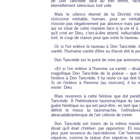
de Don Tancrède face au toril fermé, face
éternellement silencieux toril vide.
Mais le silence éternel de la Divinité n'
stoïcisme véritable, humain, pour un véritab
n'existe pas négativement par absence mais par 
qui se situe de cette manière face à la vie et à 
qu'il croit en Dieu, c'est-à-dire attend, inéluctabl
toril, le coup de clairon pour que sorte le taureau.
Or si l'on enlève le taureau à Don Tancrède, il
vanité: l'humaine vanité d'être ou d'avoir été le po
Don Tancrède est le point de mire par antonom
«Et si l'on enlève à l'homme sa vanité – disa
magnifique Don Tancrède de la poésie – que lui
l'enlève à Don Tancrède, il lui reste ce qui doit lu
Si on l'enlève à l'homme (au stoïcien), il lui r
rester: Dieu.
Mais revenons à cette hérésie que dut paraî
Tancrède. À l'hétérodoxie tauromachique du tan
guère hérétique ou qui est peut-être, en tant que te
définit le mieux la tauromachie, l'orthodox
abracadabrantesque de l'art céleste de toréer.
Don Tancrède est torero de la même maniè
disait qu'il était chrétien: par opposition. Et n
plus pure essence du tancrédisme. Cet homm
sépulcre, comme la statue d'un sépulcre, la st