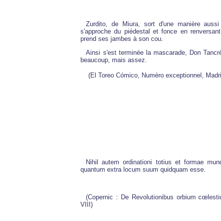
Zurdito, de Miura, sort d'une manière auss
s'approche du piédestal et fonce en renversan
prend ses jambes à son cou.
Ainsi s'est terminée la mascarade, Don Tancrè
beaucoup, mais assez.
(El Toreo Cómico, Numéro exceptionnel, Madri
Nihil autem ordinationi totius et formae mun
quantum extra locum suum quidquam esse.
(Copernic : De Revolutionibus orbium cœlestiu
VIII)