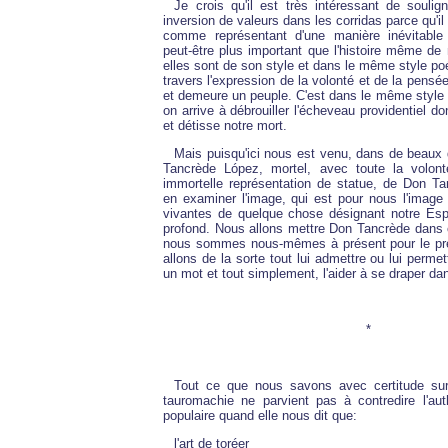
Je crois qu'il est très intéressant de soulig
inversion de valeurs dans les corridas parce qu'i
comme représentant d'une manière inévitabl
peut-être plus important que l'histoire même de
elles sont de son style et dans le même style poé
travers l'expression de la volonté et de la pensée
et demeure un peuple. C'est dans le même style qu
on arrive à débrouiller l'écheveau providentiel do
et détisse notre mort.
Mais puisqu'ici nous est venu, dans de beaux
Tancrède López, mortel, avec toute la volon
immortelle représentation de statue, de Don Ta
en examiner l'image, qui est pour nous l'image 
vivantes de quelque chose désignant notre Esp
profond. Nous allons mettre Don Tancrède dans
nous sommes nous-mêmes à présent pour le pr
allons de la sorte tout lui admettre ou lui perme
un mot et tout simplement, l'aider à se draper da
*
Tout ce que nous savons avec certitude sur
tauromachie ne parvient pas à contredire l'auth
populaire quand elle nous dit que:
l'art de toréer