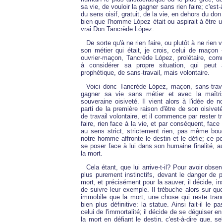
sa vie, de vouloir la gagner sans rien faire; c'est-
du sens oisif, gratuit, de la vie, en dehors du don
bien que l'homme López était ou aspirait à être u
vrai Don Tancrède López.
De sorte qu'à ne rien faire, ou plutôt à ne rien v
son métier qui était, je crois, celui de maçon
ouvrier-maçon, Tancrède López, prolétaire, comm
à considérer sa propre situation, qui peut a
prophétique, de sans-travail, mais volontaire.
Voici donc Tancrède López, maçon, sans-trav
gagner sa vie sans métier et avec la maîtri
souveraine oisiveté. Il vient alors à l'idée de 
parti de la première raison d'être de son oisivet
de travail volontaire, et il commence par rester tr
faire, rien face à la vie, et par conséquent, face
au sens strict, strictement rien, pas même boug
notre homme affronte le destin et le défie; ce po
se poser face à lui dans son humaine finalité, a
la mort.
Cela étant, que lui arrive-t-il? Pour avoir obse
plus purement instinctifs, devant le danger de pe
mort, et précisément pour la sauver, il décide, i
de suivre leur exemple. Il trébuche alors sur q
immobile que la mort, une chose qui reste tranq
bien plus définitive: la statue. Ainsi fait-il le p
celui de l'immortalité; il décide de se déguiser e
la mort en défiant le destin, c'est-à-dire que, s