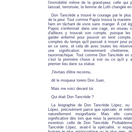
l'immobilité même de la grand-peur, celle qui pa
laissait, terrorisée, la femme de Loth changée en
Don Tancrède a trouvé le courage par le plus 
de la peur. Tout comme Papús trouva la manière 
faim en tâchant de vivre sans manger. À cet ég
Papús s'enfermait dans une cage, en oiseau rare
d'ailleurs y trouvait son compte, puisque les
garder enfermé pour pouvoir en tenir compte,
comptes du temps qu'il passait à mourir pour po
en ce sens, et cela dit avec toutes les réserve
une signification éminemment chrétienne
tauromachique. Tout comme Don Tancrède en a 
c'est la première chose à voir ou ce qu'il y a
premier lieu dans sa statue.
J'évitais d'être reconnu,
dit le moqueur torero Don Juan,
Mais me voici devant toi.
Qui était Don Tancrède ?
La biographie de Don Tancrède López, ou 
López, précisément parce que spéciale, et même
naturellement insignifiante. Mais elle c
significative dès lors que nous la pensons rela
invention: celle de Don Tancrède. Probablem
Tancrède López, avait-il la spécialité, si esp
humain le plus aristocratique ou le plus grec, 