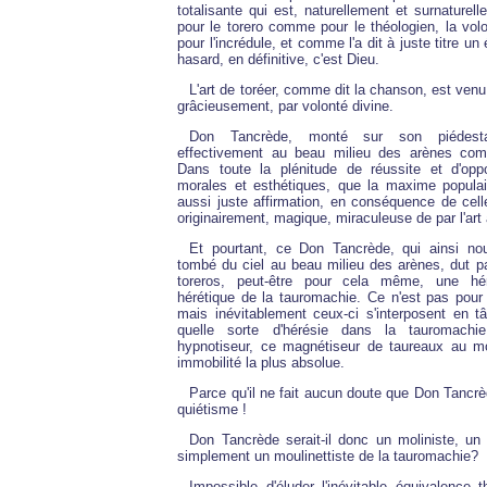
totalisante qui est, naturellement et surnaturell
pour le torero comme pour le théologien, la vo
pour l'incrédule, et comme l'a dit à juste titre un 
hasard, en définitive, c'est Dieu.
L'art de toréer, comme dit la chanson, est venu
grâcieusement, par volonté divine.
Don Tancrède, monté sur son piédesta
effectivement au beau milieu des arènes co
Dans toute la plénitude de réussite et d'oppor
morales et esthétiques, que la maxime populai
aussi juste affirmation, en conséquence de cell
originairement, magique, miraculeuse de par l'art
Et pourtant, ce Don Tancrède, qui ainsi n
tombé du ciel au beau milieu des arènes, dut pa
toreros, peut-être pour cela même, une hér
hérétique de la tauromachie. Ce n'est pas pour 
mais inévitablement ceux-ci s'interposent en t
quelle sorte d'hérésie dans la tauromachie
hypnotiseur, ce magnétiseur de taureaux au m
immobilité la plus absolue.
Parce qu'il ne fait aucun doute que Don Tancrè
quiétisme !
Don Tancrède serait-il donc un moliniste, un 
simplement un moulinettiste de la tauromachie?
Impossible d'éluder l'inévitable équivalence t