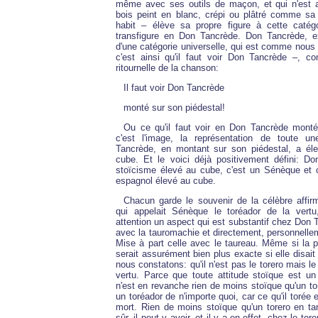
même avec ses outils de maçon, et qui n'est 
bois peint en blanc, crépi ou plâtré comme s
habit – élève sa propre figure à cette catégo
transfigure en Don Tancrède. Don Tancrède, ex
d'une catégorie universelle, qui est comme nous 
c'est ainsi qu'il faut voir Don Tancrède –, c
ritournelle de la chanson:
Il faut voir Don Tancrède
monté sur son piédestal!
Ou ce qu'il faut voir en Don Tancrède monté
c'est l'image, la représentation de toute un
Tancrède, en montant sur son piédestal, a él
cube. Et le voici déjà positivement défini: Do
stoïcisme élevé au cube, c'est un Sénèque et 
espagnol élevé au cube.
Chacun garde le souvenir de la célèbre affir
qui appelait Sénèque le toréador de la vertu
attention un aspect qui est substantif chez Don T
avec la tauromachie et directement, personnellem
Mise à part celle avec le taureau. Même si la 
serait assurément bien plus exacte si elle disa
nous constatons: qu'il n'est pas le torero mais l
vertu. Parce que toute attitude stoïque est un 
n'est en revanche rien de moins stoïque qu'un tor
un toréador de n'importe quoi, car ce qu'il torée en
mort. Rien de moins stoïque qu'un torero en tan
sûr, il peut y avoir, et il y a en effet, chez le to