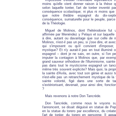
moins qu'elle vient donner raison à la thèse
selon laquelle toréer, l'art de toréer inventé pa
conséquence scolastique; ni plus ni moins que 
que notre théâtre espagnol du dix-sept
conséquence, surnaturelle pour le peuple, parce q
de la Théologie.
Miguel de Molinos, dont l'hétérodoxie fut 
affirmée par Menéndez y Pelayo et sur laquelle 
à dire, autant ou davantage que sur celle de 
Molinos, n'est-il pas un peu, si j'ose dire, et ave
qui s'imposent ou qu'il convient d'imposer
mystique? Et n'y aurait-il pas en tout illuminé o
espagnol – dont je ne sais, en outre, si l'on peu
imputer la contagion à Molinos que, par exemp
grand sauveur orthodoxe de l'illuminisme, sainte 
pas dans tout le mysticisme espagnol un tancr
même très souvent explicite? Mais quoi, la prop
la sainte d'Avila, avec tout son génie et aussi 
n'est-elle pas un retranchement mystique de la 
sainte volonté, figé dans une sorte de ta
s'extériorisant, devenait, pour ainsi dire, fonct
?
Mais revenons à notre Don Tancrède.
Don Tancrède, comme nous le voyons sur
l'annoncent, se disait déguisé en statue de Pepe
en la statue du torero par excellence, du créateu
l'art de toréer, du torero en personne. Il appa