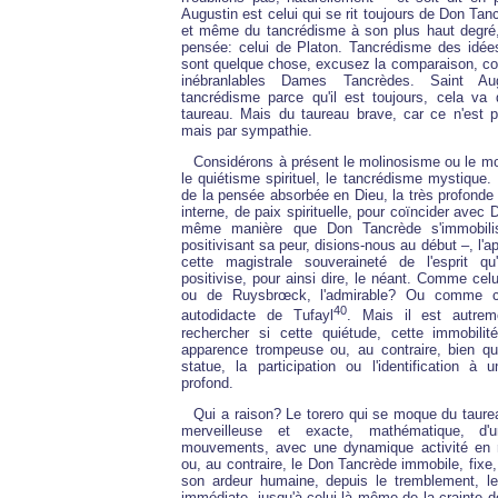
Augustin est celui qui se rit toujours de Don Tancr
et même du tancrédisme à son plus haut degré,
pensée: celui de Platon. Tancrédisme des idées
sont quelque chose, excusez la comparaison, co
inébranlables Dames Tancrèdes. Saint Au
tancrédisme parce qu'il est toujours, cela va
taureau. Mais du taureau brave, car ce n'est
mais par sympathie.
Considérons à présent le molinosisme ou le mo
le quiétisme spirituel, le tancrédisme mystique.
de la pensée absorbée en Dieu, la très profonde
interne, de paix spirituelle, pour coïncider avec
même manière que Don Tancrède s'immobilis
positivisant sa peur, disions-nous au début –, l'
cette magistrale souveraineté de l'esprit qu
positivise, pour ainsi dire, le néant. Comme cel
ou de Ruysbrœck, l'admirable? Ou comme ce
40
autodidacte de Tufayl
. Mais il est autrem
rechercher si cette quiétude, cette immobili
apparence trompeuse ou, au contraire, bien qu
statue, la participation ou l'identification 
profond.
Qui a raison? Le torero qui se moque du taure
merveilleuse et exacte, mathématique, d'
mouvements, avec une dynamique activité en r
ou, au contraire, le Don Tancrède immobile, fixe,
son ardeur humaine, depuis le tremblement, le
immédiate, jusqu'à celui-là même de la crainte d