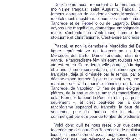
Deux noms nous remontent à la mémoire à 
molinisme français: saint Augustin, Pascal.
fameux entretien de ce dernier avec Monsieur 
mentalement substituer le nom des interlocute
Tancrède et de Pepe-Illo ou de Lagartijo. Dan
voyons une magnifique, dramatique empoignade où
mieux s'entendre ou s'entrelacer, comme le t
stoïcisme et christianisme. C'est-à-dire tancrédi
Pascal, et non la demoiselle Mercédès del Bar
figure représentative du tancrédisme en Fr
Mercédès del Barte, Dame Tancrède, était une
vanité, le tancrédisme féminin étant toujours v
vie est en jeu. Cette demoiselle pourrait, à la rig
être une ultime représentation, un ultime symbo
française, déjà si diminuée par le temps, par 
déesse-raison tombée à plat ou, aussi bien, une
manière, soit à la manière féminine du tanc
Tancrède, de Napoléon. Or rien de plus éloign
plâtres, de la statue de sel amer du tancrédism
cela. Bien sûr, la peur de Pascal n'était pas peu
seulement –, et c'est peut-être par là que
tancrédisme espagnol du français; la peur de
seulement peur du taureau: elle lui était a
commençait par être peur de tomber du piédestal
Voici donc qu'il ne nous reste plus que cette
tancrédisme de notre Don Tancrède et le molinis
lequel le jansénisme dressait augustiniennemen
n'oublions pas, naturellement – et soit dit en 