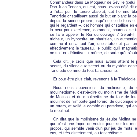
Commandeur dans Le Moqueur de Séville (celui 
Don Juan Tenorio, qui est, nous l'avons déjà dit q
à l'état pur, le torero absolu), cet homme b
Tancrède cristallisant aussi de but en blanc la pe
depuis la sienne propre jusqu'à celle de tous e
qui le regardent –, cet homme qui cristallise en 
la peur par excellence, comment, pourquoi se tra
se faire appeler le Roi du courage ? Serait-il
tricheur, un hypocrite, un pharisien, un authenti
comme il en a tout l'air, une statue et pas 
effectivement le taureau, le public qu'il magné
ne soit en définitive lui-même, de sorte qu'il s'a
Cela dit, je crois que nous avons atteint le 
secret, du silencieux secret ou du mystère centr
Tancrède comme de tout tancrédisme.
Et pour être plus clair, revenons à la Théologie.
Nous nous souvenions du molinisme, du 
moulinettisme, c'est-à-dire du molinisme de Mol
de Molinos et du moulinettisme du tour de fo
moulinet de n'importe quel torero, de quiconque en
un torero, et voilà le comble du paradoxe, qui en
le moulinet.
On dira que le molinisme du jésuite Molina ne
que c'est une façon de vouloir jouer sur les mot
propos, qui semble venir d'un pur jeu de mots, es
cas, et très directement, au tancrédisme.