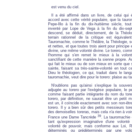
est venu du ciel.
Il a été affirmé dans un livre, de celui qui 
accord avec cette vérité populaire, que la taur
Pepe-Illo à la fin du dix-huitième siècle, to
inventé par Lope de Vega à la fin du dix-sept
descend, se déduit, directement, de la Théolo
terrain rationnel de la critique est équival
Tauromachie, comme le Théâtre, la Théologie, so
et nettes, et que toutes trois aient pour principe e
divine, une même volonté divine. Le torero, comm
l'homme qui s'en remet le mieux à la volon
sanctifiant de cette manière la sienne propre. 
qui fait le mieux ou de son mieux en sorte que s
sainte, faisant sa très-sainte-volonté en tout ce
Dieu le théologien, ce qui, traduit dans le lang
tauromachie, veut dire pour le torero: plaise au t
N'oublions pas qu'ainsi s'explique la souvera
adjugée au torero par l'exégèse populaire, le pe
comme faisant partie intégrante du nom du torer
torero, par définition, ne saurait être un petit 
est un, il coïncide exactement avec son non-être
torero. Il y a bien sûr des petits messieurs to
des demoiselles toreras, mais cela n'a rien à voi
39
France une Dame Tancrède
. La tauromachie 
tant qu'expression imaginative d'une volonté
volonté de pouvoir, mais conforme aux Loi, R
déterminés ou prédéterminés par une volo