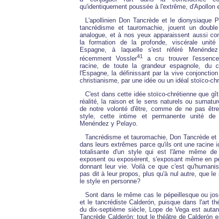
qu'identiquement poussée à l'extrême, d'Apollon
L'apollinien Don Tancrède et le dionysiaque Pep
tancrédisme et tauromachie, jouent un double 
analogue, et à nos yeux apparaissent aussi c
la formation de la profonde, viscérale unité
Espagne, à laquelle s'est référé Menénd
41
récemment Vossler
a cru trouver l'essence
racine, de toute la grandeur espagnole, du c
l'Espagne, la définissant par la vive conjonctio
christianisme, par une idée ou un idéal stoïco-chr
C'est dans cette idée stoïco-chrétienne que gît
réalité, la raison et le sens naturels ou surnatu
de notre volonté d'être, comme de ne pas êtr
style, cette intime et permanente unité de 
Menéndez y Pelayo.
Tancrédisme et tauromachie, Don Tancrède et P
dans leurs extrêmes parce qu'ils ont une racine i
totalisante d'un style qui est l'âme même de 
exposent ou exposèrent, s'exposant même en per
donnant leur vie. Voilà ce que c'est qu'humanise
pas dit à leur propos, plus qu'à nul autre, que le
le style en personne?
Sont dans le même cas le pépeillesque ou jos
et le tancrédiste Calderón, puisque dans l'art th
du dix-septième siècle, Lope de Vega est autan
Tancrède Calderón; tout le théâtre de Calderón 