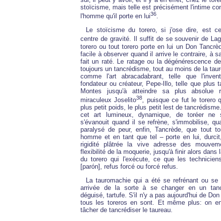
stoïcisme, mais telle est précisément l'intime con
36
l'homme qu'il porte en lui
.
Le stoïcisme du torero, si j'ose dire, est c
centre de gravité. Il suffit de se souvenir de Lag
torero ou tout torero porte en lui un Don Tancrèd
facile à observer quand il arrive le contraire, à s
fait un raté. Le ratage ou la dégénérescence de
toujours un tancrédisme, tout au moins de la ta
comme l'art abracadabrant, telle que l'inven
fondateur ou créateur, Pepe-Illo, telle que plus t
Montes jusqu'à atteindre sa plus absolue r
38
miraculeux Joselito
, puisque ce fut le torero q
plus petit poids, le plus petit lest de tancrédism
cet art lumineux, dynamique, de toréer ne 
s'évanouit quand il se refrène, s'immobilise, q
paralysé de peur, enfin, Tancrède, que tout to
homme et en tant que tel – porte en lui, durcit
rigidité plâtrée la vive adresse des mouvemen
flexibilité de la moquerie, jusqu'à finir alors dans 
du torero qui l'exécute, ce que les techniciens
[parón], refus forcé ou forcé refus.
La tauromachie qui a été se refrénant ou se 
arrivée de la sorte à se changer en un tanc
déguisé, tartufe. S'il n'y a pas aujourd'hui de Do
tous les toreros en sont. Et même plus: on en
tâcher de tancrédiser le taureau.