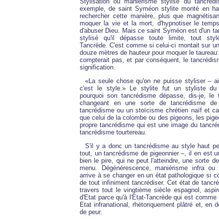
Stylisation ou maniérisme stylisé du tancréd
exemple, de saint Syméon stylite monté en ha
rechercher cette manière, plus que magnétisa
moquer la vie et la mort, d'hypnotiser le temp
d'abuser Dieu. Mais ce saint Syméon est d'un ta
stylisé qu'il dépasse toute limite, tout styl
Tancrède. C'est comme si celui-ci montait sur un
douze mètres de hauteur pour moquer le taureau: c
compterait pas, et par conséquent, le tancrédis
signification.
«La seule chose qu'on ne puisse styliser – ai-
c'est le style.» Le stylite fut un styliste du
pourquoi son tancrédisme dépasse, dis-je, le
changeant en une sorte de tancrédisme de 
tancrédisme ou un stoïcisme chrétien naïf et ca
que celui de la colombe ou des pigeons, les pige
propre tancrédisme qui est une image du tancréd
tancrédisme tourtereau.
S'il y a donc un tancrédisme au style haut p
tout, un tancrédisme de pigeonnier –, il en est 
bien le pire, qui ne peut l'atteindre, une sorte d
menu. Dégénérescence, maniérisme infra ou s
arrive à se changer en un état pathologique si co
de tout infiniment tancrédiser. Cet état de tancr
travers tout le vingtième siècle espagnol, aspi
d'Etat parce qu'à l'Etat-Tancrède qui est comme
Etat infranational, rhétoriquement plâtré et, en d
de peur.