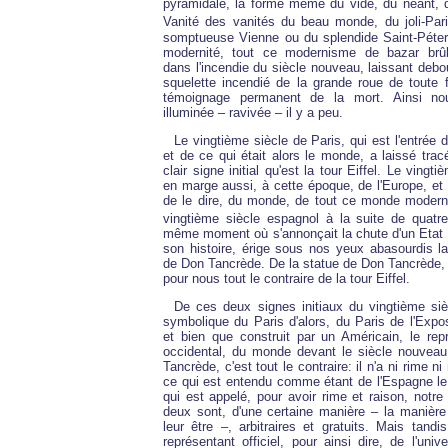
pyramidale, la forme même du vide, du néant, de
Vanité des vanités du beau monde, du joli-Pa
somptueuse Vienne ou du splendide Saint-Péter
modernité, tout ce modernisme de bazar brûla
dans l'incendie du siècle nouveau, laissant deb
squelette incendié de la grande roue de toute f
témoignage permanent de la mort. Ainsi nous
illuminée – ravivée – il y a peu.
Le vingtième siècle de Paris, qui est l'entrée 
et de ce qui était alors le monde, a laissé tra
clair signe initial qu'est la tour Eiffel. Le vingt
en marge aussi, à cette époque, de l'Europe, et
de le dire, du monde, de tout ce monde modern
vingtième siècle espagnol à la suite de quatre-
même moment où s'annonçait la chute d'un Etat s
son histoire, érige sous nos yeux abasourdis l
de Don Tancrède. De la statue de Don Tancrède, 
pour nous tout le contraire de la tour Eiffel.
De ces deux signes initiaux du vingtième siècl
symbolique du Paris d'alors, du Paris de l'Exposi
et bien que construit par un Américain, le rep
occidental, du monde devant le siècle nouveau.
Tancrède, c'est tout le contraire: il n'a ni rime n
ce qui est entendu comme étant de l'Espagne le 
qui est appelé, pour avoir rime et raison, notre 
deux sont, d'une certaine manière – la manière 
leur être –, arbitraires et gratuits. Mais tandis
représentant officiel, pour ainsi dire, de l'univ