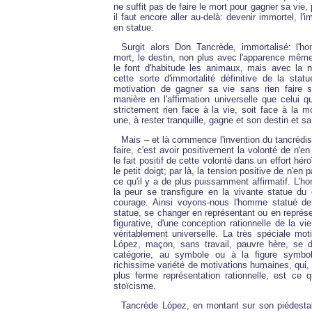
ne suffit pas de faire le mort pour gagner sa vie,
il faut encore aller au-delà: devenir immortel, l'
en statue.
Surgit alors Don Tancrède, immortalisé: l'
mort, le destin, non plus avec l'apparence mê
le font d'habitude les animaux, mais avec la n
cette sorte d'immortalité définitive de la stat
motivation de gagner sa vie sans rien faire 
manière en l'affirmation universelle que celui qu
strictement rien face à la vie, soit face à la mo
une, à rester tranquille, gagne et son destin et sa
Mais – et là commence l'invention du tancrédis
faire, c'est avoir positivement la volonté de n'en
le fait positif de cette volonté dans un effort hé
le petit doigt; par là, la tension positive de n'en 
ce qu'il y a de plus puissamment affirmatif. L'
la peur se transfigure en la vivante statue du
courage. Ainsi voyons-nous l'homme statué de
statue, se changer en représentant ou en représe
figurative, d'une conception rationnelle de la vie
véritablement universelle. La très spéciale mot
López, maçon, sans travail, pauvre hère, se d
catégorie, au symbole ou à la figure symbo
richissime variété de motivations humaines, qui
plus ferme représentation rationnelle, est ce q
stoïcisme.
Tancrède López, en montant sur son piédestal 