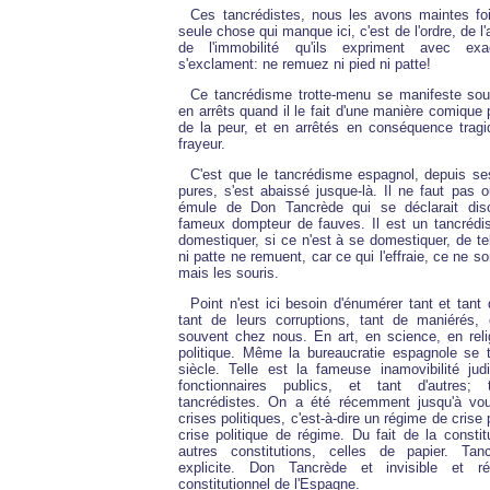
Ces tancrédistes, nous les avons maintes foi
seule chose qui manque ici, c'est de l'ordre, de l'a
de l'immobilité qu'ils expriment avec exa
s'exclament: ne remuez ni pied ni patte!
Ce tancrédisme trotte-menu se manifeste so
en arrêts quand il le fait d'une manière comique 
de la peur, et en arrêtés en conséquence tra
frayeur.
C'est que le tancrédisme espagnol, depuis ses
pures, s'est abaissé jusque-là. Il ne faut pas ou
émule de Don Tancrède qui se déclarait disc
fameux dompteur de fauves. Il est un tancrédi
domestiquer, si ce n'est à se domestiquer, de tel
ni patte ne remuent, car ce qui l'effraie, ce ne s
mais les souris.
Point n'est ici besoin d'énumérer tant et tan
tant de leurs corruptions, tant de maniérés,
souvent chez nous. En art, en science, en reli
politique. Même la bureaucratie espagnole se t
siècle. Telle est la fameuse inamovibilité judi
fonctionnaires publics, et tant d'autres; 
tancrédistes. On a été récemment jusqu'à voul
crises politiques, c'est-à-dire un régime de crise 
crise politique de régime. Du fait de la constit
autres constitutions, celles de papier. Tan
explicite. Don Tancrède et invisible et ré
constitutionnel de l'Espagne.