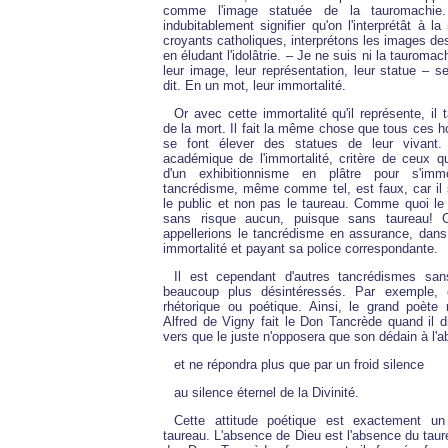
comme l'image statuée de la tauromachie.
indubitablement signifier qu'on l'interprétât à l
croyants catholiques, interprétons les images des
en éludant l'idolâtrie. – Je ne suis ni la tauromach
leur image, leur représentation, leur statue – se
dit. En un mot, leur immortalité.
Or avec cette immortalité qu'il représente, i
de la mort. Il fait la même chose que tous ces 
se font élever des statues de leur vivant. 
académique de l'immortalité, critère de ceux qui 
d'un exhibitionnisme en plâtre pour s'immo
tancrédisme, même comme tel, est faux, car il s
le public et non pas le taureau. Comme quoi le 
sans risque aucun, puisque sans taureau! 
appellerions le tancrédisme en assurance, dans
immortalité et payant sa police correspondante.
Il est cependant d'autres tancrédismes san
beaucoup plus désintéressés. Par exemple, 
rhétorique ou poétique. Ainsi, le grand poète 
Alfred de Vigny fait le Don Tancrède quand il 
vers que le juste n'opposera que son dédain à l'
et ne répondra plus que par un froid silence
au silence éternel de la Divinité.
Cette attitude poétique est exactement u
taureau. L'absence de Dieu est l'absence du taure