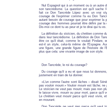
Nul Espagnol qui à un moment ou à un autre de
son tancrédisme. La question est qu'il sache l
fait ce Don Tancrède López avec un vrai style
courage de l'exprimer comme l'a eu Don Tancr
autant besoin de courage que pour exprimer la 
courage des hommes pourrait être défini par la q
Dis-moi ce dont tu as peur et je te dirai qui tu es.
La définition du stoïcien, du chrétien comme du
dans leur tancrédisme. La définition de Don Tanc
être ce qu'il était, comme le voulait Pindare, e
est-il un style, celui-là même de l'Espagne. Aus
une figure, une grande figure de l'histoire de 
plus que cela: une vivante image de son style.
Don Tancrède, le roi du courage?
Du courage qu'il a eu et que nous lui donno
justement en train de lui donner.
«L'un comme l'autre sont lâches – disait Sénè
pas vouloir mourir.» Vouloir mourir est lâche; ne 
Le stoïcien ne veut pas mourir, mais pas non plu
le laisse vivre, mourir ou pour mort, parce qu'il v
Le chrétien veut mourir parce qu'il veut vivre, et 
en mourant.
Don Tancrède ne veut rien parce qu'il veut to