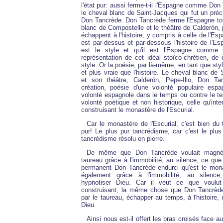
l'état pur: aussi ferme-t-il l'Espagne comme Do
le cheval blanc de Saint-Jacques qui fut un préc
Don Tancrède. Don Tancrède ferme l'Espagne t
blanc de Compostelle et le théâtre de Calderón,
échappent à l'histoire, y compris à celle de l'E
est par-dessus et par-dessous l'histoire de l'Es
est le style et qu'il est l'Espagne comme
représentation de cet idéal stoïco-chrétien, de
style. Or la poésie, par là-même, en tant que sty
et plus vraie que l'histoire. Le cheval blanc de
et son théâtre, Calderón, Pepe-Illo, Don Tan
création, poésie d'une volonté populaire esp
volonté espagnole dans le temps ou contre le te
volonté poétique et non historique, celle qu'inte
construisant le monastère de l'Escurial.
Car le monastère de l'Escurial, c'est bien du 
pur! Le plus pur tancrédisme, car c'est le plu
tancrédisme résolu en pierre.
De même que Don Tancrède voulait magnéti
taureau grâce à l'immobilité, au silence, ce qu
permanent Don Tancrède endurci qu'est le monas
également grâce à l'immobilité, au silence,
hypnotiser Dieu. Car il veut ce que voulut
construisant, la même chose que Don Tancrède
par le taureau, échapper au temps, à l'histoire, 
Dieu.
Ainsi nous est-il offert les bras croisés face au