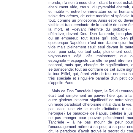
monde, n'a rien à nous dire – étant le muet échaf
absolument vide, creux, du pyramidal abstrait, 
et inutile –, notre homme-statue ou si humain
sable des arènes, de cette manière si spéciale à
tout, comme un philosophe. Ainsi est-il ou devien
visible et transcendante de la totalité de notre êtr
la mort, et «devant l'éternité du probable»,
définitive, devant Dieu. Don Tancrède, bien plus
ou un empereur, tout russe qu'il soit, bien 
quelconque Napoléon, n'est rien d'autre qu'un 
vide mais pleinement seul: seul devant le taure
seul, pour cela, ou tout cela, pleinement seul,
voyons-nous déjà, dès maintenant, que cet
espagnole – espagnole car elle ne peut être rien 
national, mais que, chargée de significations, el
se transcende; tout au contraire de cet autre sig
la tour Eiffel, qui, étant vide de tout contenu h
très spéciale et singulière banalité d'un petit c
s'appelle Paris.
Mais ce Don Tancrède López, le Roi du courage
était tout simplement un pauvre hère qui, à l
autre glorieux initiateur significatif de notre vin
un mode paradoxal d'héroïsme initial dans la vie.
pas dans une vie le mode d'initiation à sa p
héroïque? Le paradoxe de Papús, célèbre à juste
ne pas manger pour pouvoir précisément man
Tancrède – à ne pas mourir de peur pour
l'encouragement même à sa peur, à sa peur en
dit, le paradoxe d'avoir trouvé le secret du co