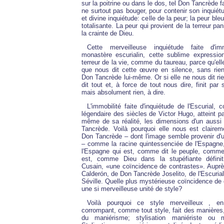
sur la poitrine ou dans le dos, tel Don Tancrède 
ne surtout pas bouger, pour contenir son inquiét
et divine inquiétude: celle de la peur; la peur bleu
totalisante. La peur qui provient de la terreur pa
la crainte de Dieu.
Cette merveilleuse inquiétude faite d'im
monastère escurialin, cette sublime expressio
terreur de la vie, comme du taureau, parce qu'ell
que nous dit cette œuvre en silence, sans ri
Don Tancrède lui-même. Or si elle ne nous dit rie
dit tout et, à force de tout nous dire, finit par 
mais absolument rien, à dire.
L'immobilité faite d'inquiétude de l'Escurial
légendaire des siècles de Victor Hugo, atteint pa
même de sa réalité, les dimensions d'un auss
Tancrède. Voilà pourquoi elle nous est clair
Don Tancrède – dont l'image semble provenir d'u
– comme la racine quintessenciée de l'Espagn
l'Espagne qui est, comme dit le peuple, comme 
est, comme Dieu dans la stupéfiante définit
Cusain, «une coïncidence de contrastes». Aupr
Calderón, de Don Tancrède Joselito, de l'Escuria
Séville. Quelle plus mystérieuse coïncidence de 
une si merveilleuse unité de style?
Voilà pourquoi ce style merveilleux , en
corrompant, comme tout style, fait des manières, 
du maniérisme; stylisation maniériste ou m